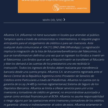
MAPA DEL SITIO
Afluenta S.A. (Afluenta) no tiene sucursales ni locales que atiendan al público.
Tampoco opera a través de comisionistas ni intermediarios, ni requiere pagos
anticipados para el otorgamiento de créditos o para ser inversores. Ante
cualquier duda comunicarse al +54 (11) 2842-2846 (WhatsApp). La registración
implica la integración de la lista de fiduciantes/beneficiarios del fideicomiso, lo
que se transformará en definitivo una vez que se ingresen los fondos a invertir en
el fideicomiso. Los fondos que se van a fiduciar/invertir se transfieren al fiduciario
y éste los derivará a las cuentas de los prestatarios una vez recibida la
instrucción. Todos los ingresos de fondos deben realizarse por transferencia
bancaria desde una cuenta propia. Afluenta S.A. se encuentra registrada ante el
Banco Central de la República Argentina como Proveedor de Servicios de
Créditos entre Particulares a través de Plataformas. Afluenta no cuenta con la
garantía de la Ley 24.485 (y normas reglamentarias) Sistema de Seguro de los
Depósitos Bancarios. Afluenta se limita a ofrecer servicios para unir a los
inversores y tomadores de crédito en general, no encontrándose autorizada a
operar como entidad financiera por el BCRA. Afluenta no asume responsabilidad
o riesgo alguno por las operaciones entre inversores y tomadores de los créditos,
ni garantiza -directa o indirectamente- el cobro de estos. Afluenta solamente le