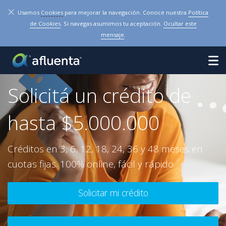
×
Usamos
Cookies
para mejorar la navegación. Conoce nuestra
Política
de Cookies
. Si navegas asumimos tu aceptación.
Ocultar este
mensaje
.
Solicitá un crédito de
hasta $5.000.000
Créditos en 3, 6, 12, 18, 24, 36 y 48 meses en
cuotas fijas. 100% online, fácil y rápido.
Solicitar mi crédito