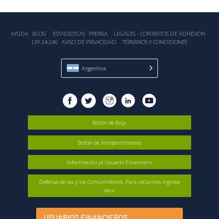
AYUDA
BLOG
ESTADÍSTICA‎S
PRENSA
LEGALES - CONTRATOS DE ADHESIÓN -
LEY 24.240
AVISO DE PRIVACIDAD
TÉRMINOS Y CONDICIONES
Argentina
Botón de Baja
Botón de Arrepentimiento
Información al Usuario Financiero
Defensa de las y los Consumidores. Para reclamos ingrese
aquí