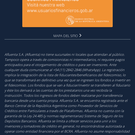
MAPA DEL SITIO
Afluenta S.A. (Afluenta) no tiene sucursales ni locales que atiendan al público.
Tampoco opera a través de comisionistas ni intermediarios, ni requiere pagos
anticipados para el otorgamiento de créditos o para ser inversores. Ante
cualquier duda comunicarse al +54 (11) 2842-2846 (WhatsApp). La registración
implica la integración de la lista de fiduciantes/beneficiarios del fideicomiso, lo
que se transformará en definitivo una vez que se ingresen los fondos a invertir en
el fideicomiso. Los fondos que se van a fiduciar/invertir se transfieren al fiduciario
y éste los derivará a las cuentas de los prestatarios una vez recibida la
instrucción. Todos los ingresos de fondos deben realizarse por transferencia
bancaria desde una cuenta propia. Afluenta S.A. se encuentra registrada ante el
Banco Central de la República Argentina como Proveedor de Servicios de
Créditos entre Particulares a través de Plataformas. Afluenta no cuenta con la
garantía de la Ley 24.485 (y normas reglamentarias) Sistema de Seguro de los
Depósitos Bancarios. Afluenta se limita a ofrecer servicios para unir a los
inversores y tomadores de crédito en general, no encontrándose autorizada a
operar como entidad financiera por el BCRA. Afluenta no asume responsabilidad