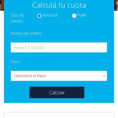
Calculá tu cuota
Tipo de
Personal
PyME
crédito
Monto del crédito
Plazo
Calcular