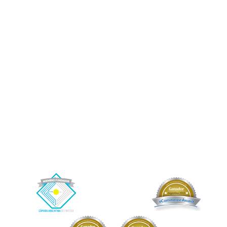
Créditos entre Particulares a través de Plataformas. Afluenta no cuenta con la
garantía de la Ley 24.485 (y normas reglamentarias) Sistema de Seguro de los
Depósitos Bancarios. Afluenta se limita a ofrecer servicios para unir a los
inversores y tomadores de crédito en general, no encontrándose autorizada a
operar como entidad financiera por el BCRA. Afluenta no asume responsabilidad
o riesgo alguno por las operaciones entre inversores y tomadores de los créditos,
ni garantiza -directa o indirectamente- el cobro de estos. Afluenta solamente le
prestará un servicio al fideicomiso, del cual se benefician indirectamente los
fiduciantes/beneficiarios y por el cual recibirá como contraprestación una
retribución.
Afluenta, Crédito Humano y el logo de Afluenta son marcas registradas de Afluenta
S.A.
Buenos Aires, CABA. Argentina.
+54 (11) 2842-2846 (WhatsApp)
– Correo electrónico de contacto:
info@afluenta.com
Información Impositiva: CUIT 30-71178121-4.
Copyright © 2026 Afluenta S.A. Todos los derechos reservados.