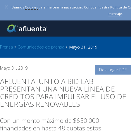
×
Usamos
Cookies
para mejorar la navegación. Conoce nuestra
Política de 
mensaje
.
Prensa
>
Comunicados de prensa
>
Mayo 31, 2019
Mayo 31, 2019
Descargar PDF
AFLUENTA JUNTO A BID LAB
PRESENTAN UNA NUEVA LÍNEA DE
CRÉDITOS PARA IMPULSAR EL USO DE
ENERGÍAS RENOVABLES.
Con un monto máximo de $650.000
financiados en hasta 48 cuotas estos