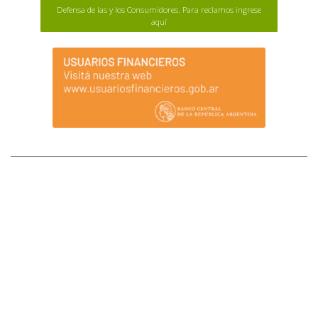
Defensa de las y los Consumidores. Para reclamos ingrese
aquí
MAPA DEL SITIO
Afluenta S.A. (Afluenta) no tiene sucursales ni locales que atiendan al público.
Tampoco opera a través de comisionistas ni intermediarios, ni requiere pagos
anticipados para el otorgamiento de créditos o para ser inversores. Ante
cualquier duda comunicarse al +54 (11) 2842-2846 (WhatsApp). La registración
implica la integración de la lista de fiduciantes/beneficiarios del fideicomiso, lo
que se transformará en definitivo una vez que se ingresen los fondos a invertir en
el fideicomiso. Los fondos que se van a fiduciar/invertir se transfieren al fiduciario
y éste los derivará a las cuentas de los prestatarios una vez recibida la
instrucción. Todos los ingresos de fondos deben realizarse por transferencia
bancaria desde una cuenta propia. Afluenta S.A. se encuentra registrada ante el
Banco Central de la República Argentina como Proveedor de Servicios de