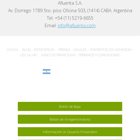
Afluenta S.A.
Av. Dorrego 1789 5to. piso Oficina 503, (1414) CABA. Argentina
Tel: +54 (11) 5219-6655
Email:
info@afluenta.com
AYUDA
BLOG
ESTADÍSTICA‎S
PRENSA
LEGALES - CONTRATOS DE ADHESIÓN -
LEY 24.240
AVISO DE PRIVACIDAD
TÉRMINOS Y CONDICIONES
Argentina
Botón de Baja
Botón de Arrepentimiento
Información al Usuario Financiero