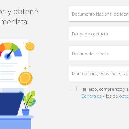
os y obtené
Documento Nacional de Ident
nmediata
Datos de contacto
Destino del crédito
Monto de ingresos mensual
He leído, comprendo y 
Generales
y los de
obte