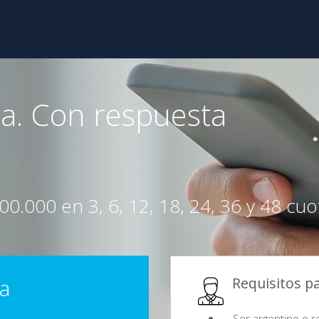
da. Con respuesta
0.000 en 3, 6, 12, 18, 24, 36 y 48 cuota
ta
Requisitos p
Ser argentino o r