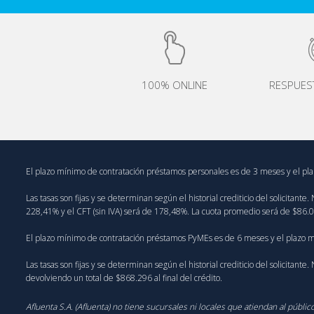
100% ONLINE
RESPUES
El plazo mínimo de contratación préstamos personales es de 3 meses y el p
Las tasas son fijas y se determinan según el historial crediticio del solicit
228,41% y el CFT (sin IVA) será de 178,48%. La cuota promedio será de $86.04
El plazo mínimo de contratación préstamos PyMEs es de 6 meses y el plazo
Las tasas son fijas y se determinan según el historial crediticio del solicit
devolviendo un total de $868.296 al final del crédito.
Afluenta S.A. (Afluenta) no tiene sucursales ni locales que atiendan al públ