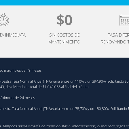
TA INMEDIATA
SIN COSTOS DE
TASA DIFE
MANTENIMIENTO
RENOVANDO T
lazo máximo es de 48 meses.
ante. Nuestra Tasa Nominal Anual (TNA) varia entre un 110% y un 394,90%. Solicitando
3, devolviendo un total de $1.043.066 al final del crédito.
 máximo es de 24 meses.
ante. Nuestra Tasa Nominal Anual (TNA) varía entre un 78,70% y un 180,80%. Solicitan
ico. Tampoco opera a través de comisionistas ni intermediarios, ni requiere pagos a