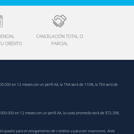
RENCIAL
CANCELACIÓN TOTAL O
U CRÉDITO
PARCIAL
 $500.000 en 12 meses con un perfil AA, la TNA será de 110%, la TEA será de
do $500.000 en 12 meses con un perfil AA, la cuota promedio será de $72.358,
nticipados para el otorgamiento de créditos o para ser inversores. Ante