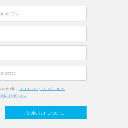
idad (DNI)
es netos
acepto los
Términos y Condiciones
nción del CBU
.
Solicitar crédito