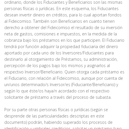
ordinario, donde los Fiduciantes y Beneficiarios son las mismas
personas físicas o jurídicas. En este esquema, los Fiduciantes
desean invertir dinero en créditos, para lo cual aportan fondos
al Fideicomiso. También son Beneficiarios en cuanto tienen
derecho a obtener del Fideicomiso el resultado de su inversión
neta de gastos, comisiones e impuestos, en la medida de la
cobranza bajo los préstamos en los que participen. El Fiduciario
tendrá por función adquirir la propiedad fiduciaria del dinero
aportado por cada uno de los Inversores/Fiduciantes para
destinarlo al otorgamiento de Préstamos, su administración,
percepción de los pagos bajo los mismos y asignarlos al
respectivo Inversor/Beneficiario. Quien otorga cada préstamo es
el Fiduciario, con relación al Fideicomiso, aunque por cuenta de
un/unos determinado/s Inversor/es (Fiduciante/Beneficiario) y
según lo que éste/os haya/n acordado con el respectivo
solicitante de préstamo a través del proceso de subasta.
Por su parte otras personas físicas o jurídicas (según se
desprende de las particularidades descriptas en este
documento) podrán, habiendo superado los procesos de
identificación y umbrales crediticios, solicitar un préstamo bajo