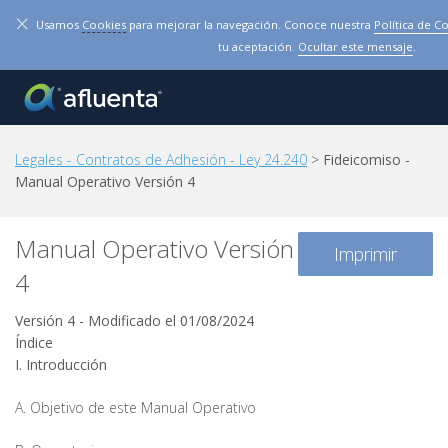
×
Usamos
Cookies
para mejorar la navegación. Conoce nuestra
Política de C
tu aceptación.
Ocultar este mensaje
.
Legales - Contratos de Adhesión - Ley 24.240
>
Fideicomiso -
Manual Operativo Versión 4
Manual Operativo Versión
Imprimir
4
Versión 4 - Modificado el 01/08/2024
Índice
I. Introducción
A. Objetivo de este Manual Operativo