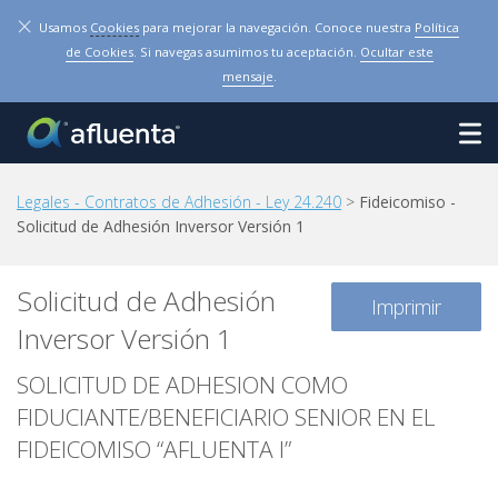
×
Usamos
Cookies
para mejorar la navegación. Conoce nuestra
Política
de Cookies
. Si navegas asumimos tu aceptación.
Ocultar este
mensaje
.
Legales - Contratos de Adhesión - Ley 24.240
>
Fideicomiso -
Solicitud de Adhesión Inversor Versión 1
Solicitud de Adhesión
Imprimir
Inversor Versión 1
SOLICITUD DE ADHESION COMO
FIDUCIANTE/BENEFICIARIO SENIOR EN EL
FIDEICOMISO “AFLUENTA I”