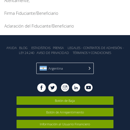
Atentamente,
Firma Fiduciante/Beneficiario
Aclaración del Fiduciante/Beneficiario
AYUDA
BLOG
ESTADÍSTICA‎S
PRENSA
LEGALES - CONTRATOS DE ADHESIÓN -
LEY 24.240
AVISO DE PRIVACIDAD
TÉRMINOS Y CONDICIONES
Argentina
Botón de Baja
Botón de Arrepentimiento
Información al Usuario Financiero