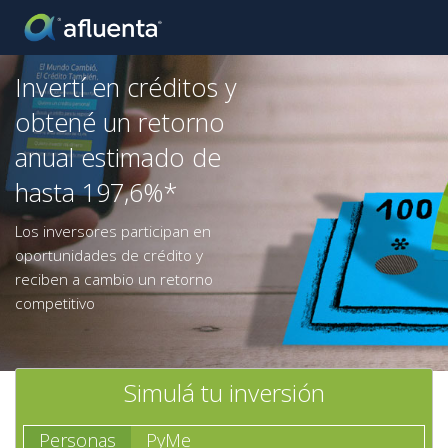
Invertí en créditos y
obtené un retorno
anual estimado de
hasta 197,6%*
Los inversores participan en
oportunidades de crédito y
reciben a cambio un retorno
competitivo
Simulá tu inversión
Personas
PyMe