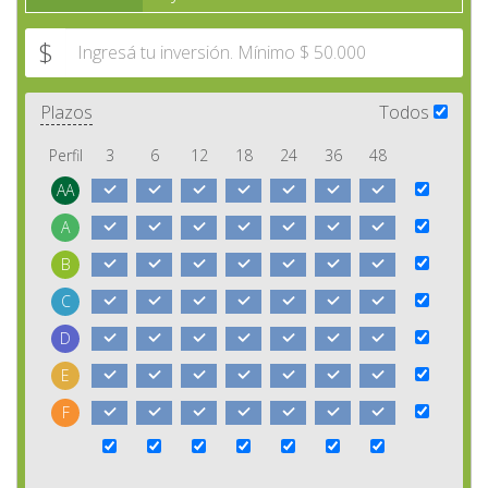
$
Plazos
Todos
Perfil
3
6
12
18
24
36
48
AA
A
B
C
D
E
F