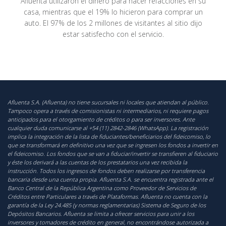
Afluenta utilizaron el dinero para hacer refacciones en su
casa, mientras que el 19% lo hicieron para comprar un
auto. El 97% de los 2 millones de visitantes al sitio dijo
estar satisfecho con el servicio.
Afluenta S.A. (Afluenta) no tiene sucursales ni locales que atiendan al público.
Tampoco opera a través de comisionistas ni intermediarios, ni requiere pagos
anticipados para el otorgamiento de créditos o para ser inversores. Ante
cualquier duda comunicarse al +54 (11) 2842-2846 (WhatsApp). La registración
implica la integración de la lista de fiduciantes/beneficiarios del fideicomiso, lo
que se transformará en definitivo una vez que se ingresen los fondos a invertir en
el fideicomiso. Los fondos que se van a fiduciar/invertir se transfieren al fiduciario
y éste los derivará a las cuentas de los prestatarios una vez recibida la
instrucción. Todos los ingresos de fondos deben realizarse por transferencia
bancaria desde una cuenta propia. Afluenta S.A. se encuentra registrada ante el
Banco Central de la República Argentina como Proveedor de Servicios de
Créditos entre Particulares a través de Plataformas. Afluenta no cuenta con la
garantía de la Ley 24.485 (y normas reglamentarias) Sistema de Seguro de los
Depósitos Bancarios. Afluenta se limita a ofrecer servicios para unir a los
inversores y tomadores de crédito en general, no encontrándose autorizada a