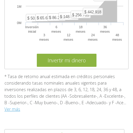
1M
$ 442.918
$ 256.735
$ 148.815
$ 86.260
$ 65.673
$ 50.000
0M
Inversión
6
18
36
inicial
meses
meses
meses
3
12
24
48
meses
meses
meses
meses
Invertir mi dinero
* Tasa de retorno anual estimada en créditos personales
considerando tasas nominales anuales vigentes para
inversiones realizadas en plazos de 3, 6, 12, 18, 24, 36 y 48, a
todos los perfiles de clientes (AA -Sobresaliente-, A -Excelente-,
B -Superior-, C -Muy bueno-, D -Bueno-, E -Adecuado- y F -Ace...
Ver más