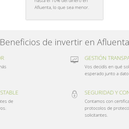
hasta el 10% del dinero en
Afluenta, lo que sea menor.
Beneficios de invertir en Afluent
OR
GESTIÓN TRANSP
 más
Vos decidís en qué soli
esperado junto a datos 
ESTABLE
SEGURIDAD Y CO
ntes de
Contamos con certific
vos.
protocolos de protecci
solicitantes.