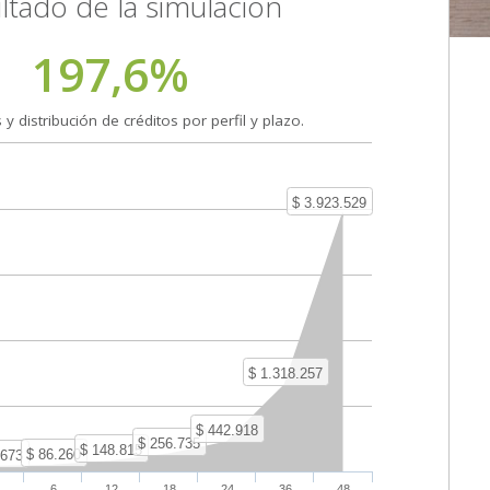
ltado de la simulación
197,6%
y distribución de créditos por perfil y plazo.
$ 3.923.529
$ 1.318.257
$ 442.918
$ 256.735
$ 148.815
$ 86.260
.673
6
12
18
24
36
48