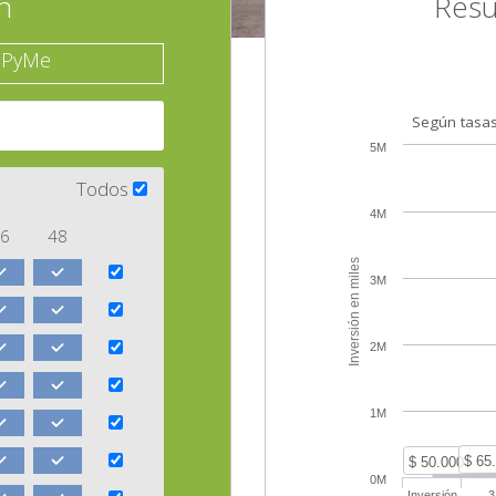
n
Resu
PyMe
Según tasas 
5M
Todos
4M
6
48
Inversión en miles
3M
2M
1M
$ 65
$ 50.000
0M
Inversión
3