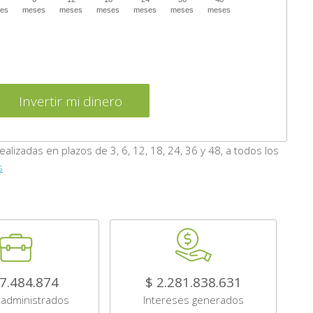
es
meses
meses
meses
meses
meses
meses
Invertir mi dinero
izadas en plazos de 3, 6, 12, 18, 24, 36 y 48, a todos los
s
7.484.874
$ 2.281.838.631
administrados
Intereses generados