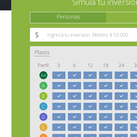
Simulá tu inversió
Personas
$
Plazos
Perfil
3
6
12
18
24
3
AA
A
B
C
D
E