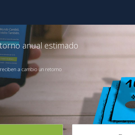
etorno anual estimado
 reciben a cambio un retorno