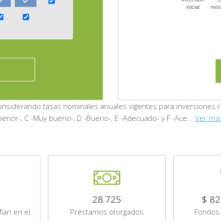
inicial
mes
siderando tasas nominales anuales vigentes para inversiones real
perior-, C -Muy bueno-, D -Bueno-, E -Adecuado- y F -Ace...
Ver má
28.725
$ 82
ían en el
Préstamos otorgados
Fondos 