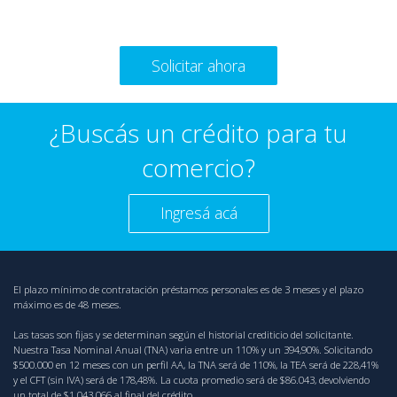
Solicitar ahora
¿Buscás un crédito para tu
comercio?
Ingresá acá
El plazo mínimo de contratación préstamos personales es de 3 meses y el plazo
máximo es de 48 meses.
Las tasas son fijas y se determinan según el historial crediticio del solicitante.
Nuestra Tasa Nominal Anual (TNA) varia entre un 110% y un 394,90%. Solicitando
$500.000 en 12 meses con un perfil AA, la TNA será de 110%, la TEA será de 228,41%
y el CFT (sin IVA) será de 178,48%. La cuota promedio será de $86.043, devolviendo
un total de $1.043.066 al final del crédito.