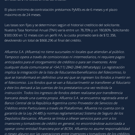
El plazo mínimo de contratación préstamos PyMEs es de 6 meses y el plazo
máximo es de 24 meses.
Las tasas son fijas y se determinan según el historial crediticio del solicitante.
Nuestra Tasa Nominal Anual (TNA) varía entre un 78,70% y un 180,80%. Solicitando
$500.000 en 12 meses con un perfil AA, la cuota promedio será de $72.358,
devolviendo un total de $868.296 al final del crédito.
Afluenta S.A. (Afluenta) no tiene sucursales ni locales que atiendan al público.
Tampoco opera a través de comisionistas ni intermediarios, ni requiere pagos
anticipados para el otorgamiento de créditos o para ser inversores. Ante
cualquier duda comunicarse al +54 (11) 2842-2846 (WhatsApp). La registración
implica la integración de la lista de fiduciantes/beneficiarios del fideicomiso, lo
que se transformará en definitivo una vez que se ingresen los fondos a invertir en
el fideicomiso. Los fondos que se van a fiduciar/invertir se transfieren al fiduciario
y éste los derivará a las cuentas de los prestatarios una vez recibida la
instrucción. Todos los ingresos de fondos deben realizarse por transferencia
bancaria desde una cuenta propia. Afluenta S.A. se encuentra registrada ante el
Banco Central de la República Argentina como Proveedor de Servicios de
Créditos entre Particulares a través de Plataformas. Afluenta no cuenta con la
garantía de la Ley 24.485 (y normas reglamentarias) Sistema de Seguro de los
Depósitos Bancarios. Afluenta se limita a ofrecer servicios para unir a los
inversores y tomadores de crédito en general, no encontrándose autorizada a
operar como entidad financiera por el BCRA. Afluenta no asume responsabilidad
o riesgo alguno por las operaciones entre inversores y tomadores de los créditos,