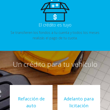
El crédito es tuyo
Se transfieren los fondos a tu cuenta y todos los meses
realizás el pago de tu cuota.
Un crédito para tu vehículo
o
Refacción de
Adelanto para
auto
licitación