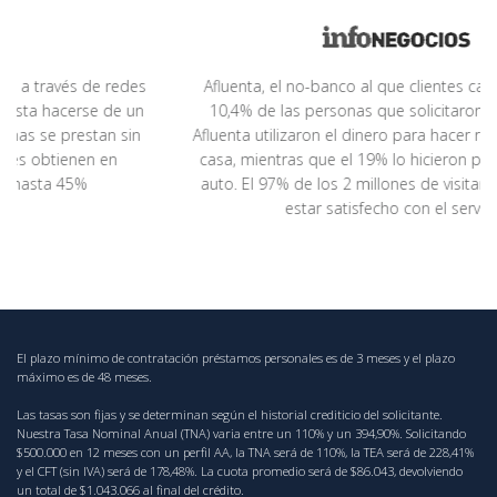
Afluenta, el no-banco al que clientes califican con casi
10,4% de las personas que solicitaron un crédito en
Afluenta utilizaron el dinero para hacer refacciones en su
casa, mientras que el 19% lo hicieron para comprar un
auto. El 97% de los 2 millones de visitantes al sitio dijo
estar satisfecho con el servicio.
El plazo mínimo de contratación préstamos personales es de 3 meses y el plazo
máximo es de 48 meses.
Las tasas son fijas y se determinan según el historial crediticio del solicitante.
Nuestra Tasa Nominal Anual (TNA) varia entre un 110% y un 394,90%. Solicitando
$500.000 en 12 meses con un perfil AA, la TNA será de 110%, la TEA será de 228,41%
y el CFT (sin IVA) será de 178,48%. La cuota promedio será de $86.043, devolviendo
un total de $1.043.066 al final del crédito.