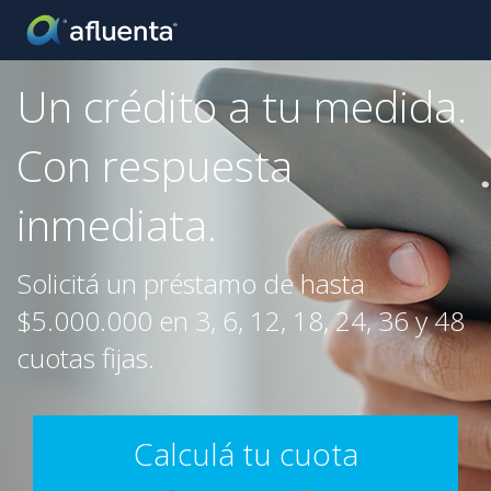
Un crédito a tu medida.
Con respuesta
inmediata.
Solicitá un préstamo de hasta
$5.000.000 en 3, 6, 12, 18, 24, 36 y 48
cuotas fijas.
Calculá tu cuota