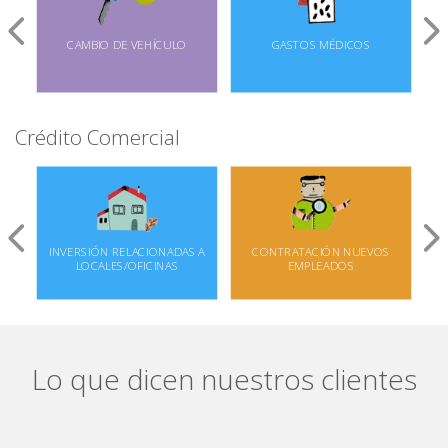
CAMBIO DE VEHÍCULO
GASTOS MÉDICOS
Crédito Comercial
INVERSIÓN RELACIONADAS A
CONTRATACIÓN NUEVOS
CR
LOCALES/OFICINAS
EMPLEADOS
Lo que dicen nuestros clientes