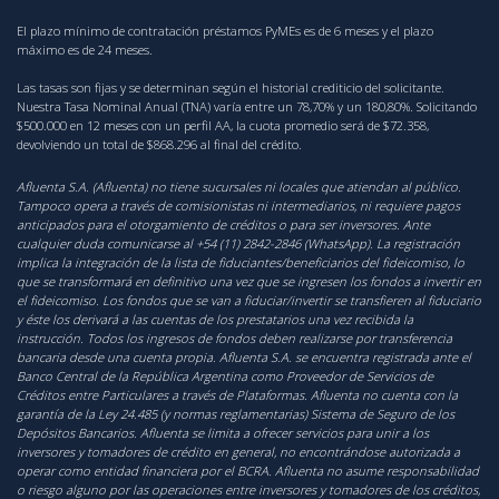
El plazo mínimo de contratación préstamos PyMEs es de 6 meses y el plazo
máximo es de 24 meses.
Las tasas son fijas y se determinan según el historial crediticio del solicitante.
Nuestra Tasa Nominal Anual (TNA) varía entre un 78,70% y un 180,80%. Solicitando
$500.000 en 12 meses con un perfil AA, la cuota promedio será de $72.358,
devolviendo un total de $868.296 al final del crédito.
Afluenta S.A. (Afluenta) no tiene sucursales ni locales que atiendan al público.
Tampoco opera a través de comisionistas ni intermediarios, ni requiere pagos
anticipados para el otorgamiento de créditos o para ser inversores. Ante
cualquier duda comunicarse al +54 (11) 2842-2846 (WhatsApp). La registración
implica la integración de la lista de fiduciantes/beneficiarios del fideicomiso, lo
que se transformará en definitivo una vez que se ingresen los fondos a invertir en
el fideicomiso. Los fondos que se van a fiduciar/invertir se transfieren al fiduciario
y éste los derivará a las cuentas de los prestatarios una vez recibida la
instrucción. Todos los ingresos de fondos deben realizarse por transferencia
bancaria desde una cuenta propia. Afluenta S.A. se encuentra registrada ante el
Banco Central de la República Argentina como Proveedor de Servicios de
Créditos entre Particulares a través de Plataformas. Afluenta no cuenta con la
garantía de la Ley 24.485 (y normas reglamentarias) Sistema de Seguro de los
Depósitos Bancarios. Afluenta se limita a ofrecer servicios para unir a los
inversores y tomadores de crédito en general, no encontrándose autorizada a
operar como entidad financiera por el BCRA. Afluenta no asume responsabilidad
o riesgo alguno por las operaciones entre inversores y tomadores de los créditos,