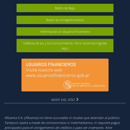
Botón de Baja
Botón de Arrepentimiento
Información al Usuario Financiero
Defensa de las y los Consumidores. Para reclamos ingrese
aquí
MAPA DEL SITIO
Afluenta S.A. (Afluenta) no tiene sucursales ni locales que atiendan al público.
Tampoco opera a través de comisionistas ni intermediarios, ni requiere pagos
anticipados para el otorgamiento de créditos o para ser inversores. Ante