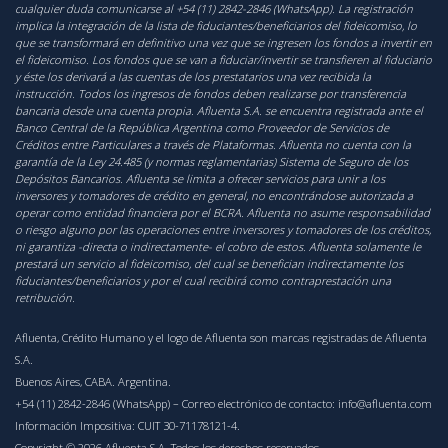
cualquier duda comunicarse al +54 (11) 2842-2846 (WhatsApp). La registración
implica la integración de la lista de fiduciantes/beneficiarios del fideicomiso, lo
que se transformará en definitivo una vez que se ingresen los fondos a invertir en
el fideicomiso. Los fondos que se van a fiduciar/invertir se transfieren al fiduciario
y éste los derivará a las cuentas de los prestatarios una vez recibida la
instrucción. Todos los ingresos de fondos deben realizarse por transferencia
bancaria desde una cuenta propia. Afluenta S.A. se encuentra registrada ante el
Banco Central de la República Argentina como Proveedor de Servicios de
Créditos entre Particulares a través de Plataformas. Afluenta no cuenta con la
garantía de la Ley 24.485 (y normas reglamentarias) Sistema de Seguro de los
Depósitos Bancarios. Afluenta se limita a ofrecer servicios para unir a los
inversores y tomadores de crédito en general, no encontrándose autorizada a
operar como entidad financiera por el BCRA. Afluenta no asume responsabilidad
o riesgo alguno por las operaciones entre inversores y tomadores de los créditos,
ni garantiza -directa o indirectamente- el cobro de estos. Afluenta solamente le
prestará un servicio al fideicomiso, del cual se benefician indirectamente los
fiduciantes/beneficiarios y por el cual recibirá como contraprestación una
retribución.
Afluenta, Crédito Humano y el logo de Afluenta son marcas registradas de Afluenta
S.A.
Buenos Aires, CABA. Argentina.
+54 (11) 2842-2846 (WhatsApp)
– Correo electrónico de contacto:
info@afluenta.com
Información Impositiva: CUIT 30-71178121-4.
Copyright © 2026 Afluenta S.A. Todos los derechos reservados.