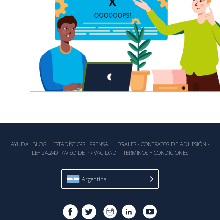
AYUDA
BLOG
ESTADÍSTICA‎S
PRENSA
LEGALES - CONTRATOS DE ADHESIÓN -
LEY 24.240
AVISO DE PRIVACIDAD
TÉRMINOS Y CONDICIONES
Argentina