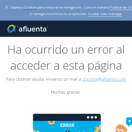
×
Usamos
Cookies
para mejorar la navegación. Conoce nuestra
Política de C
Si navegas asumimos tu aceptación.
Ocultar este mensaje
.
Ha ocurrido un error al
acceder a esta página
Para obtener ayuda, envianos un mail a
soporte@afluenta.com
Muchas gracias.