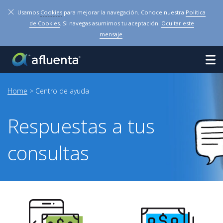
×
Usamos
Cookies
para mejorar la navegación. Conoce nuestra
Política
de Cookies
. Si navegas asumimos tu aceptación.
Ocultar este
mensaje
.
Home
> Centro de ayuda
Respuestas a tus
consultas