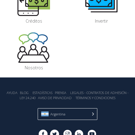
Créditos
Invertir
Nosotros
AYUDA
BLOG
ESTADÍSTICA‎S
PRENSA
LEGALES - CONTRATOS DE ADHESIÓN -
LEY 24.240
AVISO DE PRIVACIDAD
TÉRMINOS Y CONDICIONES
Argentina