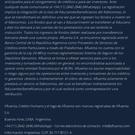
anticipados para el otorgamiento de créditos o para ser inversores. Ante
cualquier duda comunicarse al +54 (11) 2842-2846 (WhatsApp). La registración
implica la integración de la lista de fiduciantes/beneficiarios del fideicomiso, lo
que se transformará en definitivo una vez que se ingresen los fondos a invertir en
el fideicomiso. Los fondos que se van a fiduciar/invertir se transfieren al fiduciario
y éste los derivará a las cuentas de los prestatarios una vez recibida la
instrucción. Todos los ingresos de fondos deben realizarse por transferencia
bancaria desde una cuenta propia. Afluenta S.A. se encuentra registrada ante el
Banco Central de la República Argentina como Proveedor de Servicios de
Créditos entre Particulares a través de Plataformas. Afluenta no cuenta con la
garantía de la Ley 24.485 (y normas reglamentarias) Sistema de Seguro de los
Depósitos Bancarios. Afluenta se limita a ofrecer servicios para unir a los
inversores y tomadores de crédito en general, no encontrándose autorizada a
operar como entidad financiera por el BCRA. Afluenta no asume responsabilidad
o riesgo alguno por las operaciones entre inversores y tomadores de los créditos,
ni garantiza -directa o indirectamente- el cobro de estos. Afluenta solamente le
prestará un servicio al fideicomiso, del cual se benefician indirectamente los
fiduciantes/beneficiarios y por el cual recibirá como contraprestación una
retribución.
Afluenta, Crédito Humano y el logo de Afluenta son marcas registradas de Afluenta
S.A.
Buenos Aires, CABA. Argentina.
+54 (11) 2842-2846 (WhatsApp)
– Correo electrónico de contacto:
info@afluenta.com
Información Impositiva: CUIT 30-71178121-4.