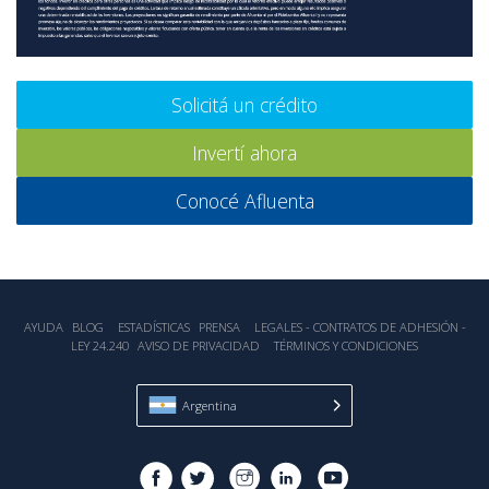
Solicitá un crédito
Invertí ahora
Conocé Afluenta
AYUDA
BLOG
ESTADÍSTICA‎S
PRENSA
LEGALES - CONTRATOS DE ADHESIÓN -
LEY 24.240
AVISO DE PRIVACIDAD
TÉRMINOS Y CONDICIONES
Argentina