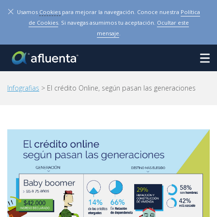
×
Usamos
Cookies
para mejorar la navegación. Conoce nuestra
Política
de Cookies
. Si navegas asumimos tu aceptación.
Ocultar este
mensaje
.
Infografias
> El crédito Online, según pasan las generaciones