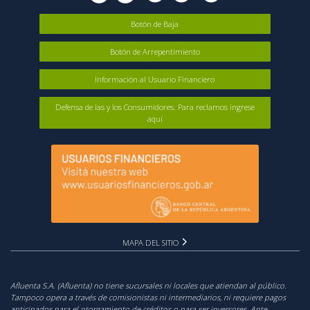
Botón de Baja
Botón de Arrepentimiento
Información al Usuario Financiero
Defensa de las y los Consumidores. Para reclamos ingrese
aquí
MAPA DEL SITIO
Afluenta S.A. (Afluenta) no tiene sucursales ni locales que atiendan al público.
Tampoco opera a través de comisionistas ni intermediarios, ni requiere pagos
anticipados para el otorgamiento de créditos o para ser inversores. Ante