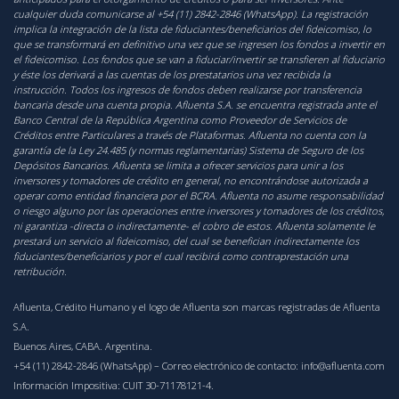
cualquier duda comunicarse al +54 (11) 2842-2846 (WhatsApp). La registración
implica la integración de la lista de fiduciantes/beneficiarios del fideicomiso, lo
que se transformará en definitivo una vez que se ingresen los fondos a invertir en
el fideicomiso. Los fondos que se van a fiduciar/invertir se transfieren al fiduciario
y éste los derivará a las cuentas de los prestatarios una vez recibida la
instrucción. Todos los ingresos de fondos deben realizarse por transferencia
bancaria desde una cuenta propia. Afluenta S.A. se encuentra registrada ante el
Banco Central de la República Argentina como Proveedor de Servicios de
Créditos entre Particulares a través de Plataformas. Afluenta no cuenta con la
garantía de la Ley 24.485 (y normas reglamentarias) Sistema de Seguro de los
Depósitos Bancarios. Afluenta se limita a ofrecer servicios para unir a los
inversores y tomadores de crédito en general, no encontrándose autorizada a
operar como entidad financiera por el BCRA. Afluenta no asume responsabilidad
o riesgo alguno por las operaciones entre inversores y tomadores de los créditos,
ni garantiza -directa o indirectamente- el cobro de estos. Afluenta solamente le
prestará un servicio al fideicomiso, del cual se benefician indirectamente los
fiduciantes/beneficiarios y por el cual recibirá como contraprestación una
retribución.
Afluenta, Crédito Humano y el logo de Afluenta son marcas registradas de Afluenta
S.A.
Buenos Aires, CABA. Argentina.
+54 (11) 2842-2846 (WhatsApp)
– Correo electrónico de contacto:
info@afluenta.com
Información Impositiva: CUIT 30-71178121-4.