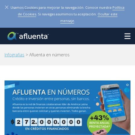
×
Usamos
Cookies
para mejorar la navegación. Conoce nuestra
Política
de Cookies
. Si navegas asumimos tu aceptación.
Ocultar este
mensaje
.
Infografias
> Afluenta en números