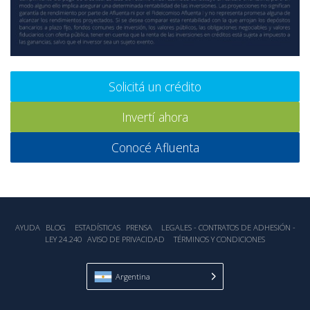
Solicitá un crédito
Invertí ahora
Conocé Afluenta
AYUDA
BLOG
ESTADÍSTICA‎S
PRENSA
LEGALES - CONTRATOS DE ADHESIÓN -
LEY 24.240
AVISO DE PRIVACIDAD
TÉRMINOS Y CONDICIONES
Argentina