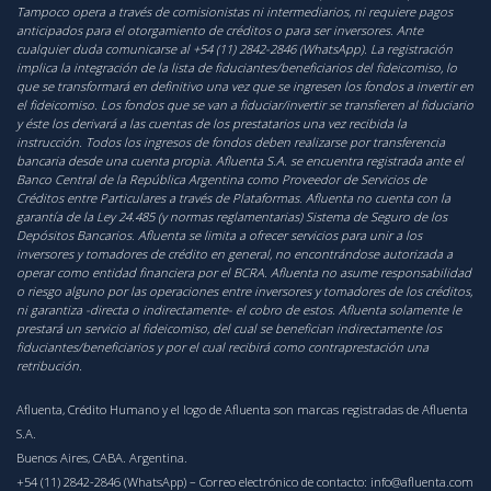
Tampoco opera a través de comisionistas ni intermediarios, ni requiere pagos
anticipados para el otorgamiento de créditos o para ser inversores. Ante
cualquier duda comunicarse al +54 (11) 2842-2846 (WhatsApp). La registración
implica la integración de la lista de fiduciantes/beneficiarios del fideicomiso, lo
que se transformará en definitivo una vez que se ingresen los fondos a invertir en
el fideicomiso. Los fondos que se van a fiduciar/invertir se transfieren al fiduciario
y éste los derivará a las cuentas de los prestatarios una vez recibida la
instrucción. Todos los ingresos de fondos deben realizarse por transferencia
bancaria desde una cuenta propia. Afluenta S.A. se encuentra registrada ante el
Banco Central de la República Argentina como Proveedor de Servicios de
Créditos entre Particulares a través de Plataformas. Afluenta no cuenta con la
garantía de la Ley 24.485 (y normas reglamentarias) Sistema de Seguro de los
Depósitos Bancarios. Afluenta se limita a ofrecer servicios para unir a los
inversores y tomadores de crédito en general, no encontrándose autorizada a
operar como entidad financiera por el BCRA. Afluenta no asume responsabilidad
o riesgo alguno por las operaciones entre inversores y tomadores de los créditos,
ni garantiza -directa o indirectamente- el cobro de estos. Afluenta solamente le
prestará un servicio al fideicomiso, del cual se benefician indirectamente los
fiduciantes/beneficiarios y por el cual recibirá como contraprestación una
retribución.
Afluenta, Crédito Humano y el logo de Afluenta son marcas registradas de Afluenta
S.A.
Buenos Aires, CABA. Argentina.
+54 (11) 2842-2846 (WhatsApp)
– Correo electrónico de contacto:
info@afluenta.com