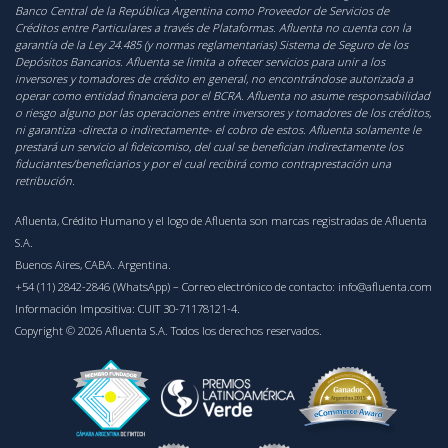
Banco Central de la República Argentina como Proveedor de Servicios de
Créditos entre Particulares a través de Plataformas. Afluenta no cuenta con la
garantía de la Ley 24.485 (y normas reglamentarias) Sistema de Seguro de los
Depósitos Bancarios. Afluenta se limita a ofrecer servicios para unir a los
inversores y tomadores de crédito en general, no encontrándose autorizada a
operar como entidad financiera por el BCRA. Afluenta no asume responsabilidad
o riesgo alguno por las operaciones entre inversores y tomadores de los créditos,
ni garantiza -directa o indirectamente- el cobro de estos. Afluenta solamente le
prestará un servicio al fideicomiso, del cual se benefician indirectamente los
fiduciantes/beneficiarios y por el cual recibirá como contraprestación una
retribución.
Afluenta, Crédito Humano y el logo de Afluenta son marcas registradas de Afluenta
S.A.
Buenos Aires, CABA. Argentina.
+54 (11) 2842-2846 (WhatsApp)
– Correo electrónico de contacto:
info@afluenta.com
Información Impositiva: CUIT 30-71178121-4.
Copyright © 2026 Afluenta S.A. Todos los derechos reservados.