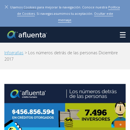
×
Usamos
Cookies
para mejorar la navegación. Conoce nuestra
Política
de Cookies
. Si navegas asumimos tu aceptación.
Ocultar este
mensaje
.
Infografias
> Los números detrás de las personas Diciembre
2017