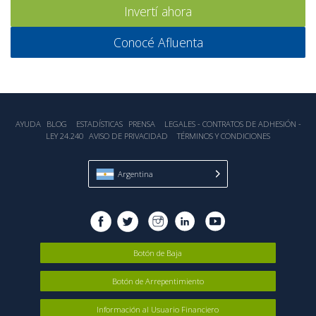
Invertí ahora
Conocé Afluenta
AYUDA
BLOG
ESTADÍSTICA‎S
PRENSA
LEGALES - CONTRATOS DE ADHESIÓN -
LEY 24.240
AVISO DE PRIVACIDAD
TÉRMINOS Y CONDICIONES
Argentina
Botón de Baja
Botón de Arrepentimiento
Información al Usuario Financiero