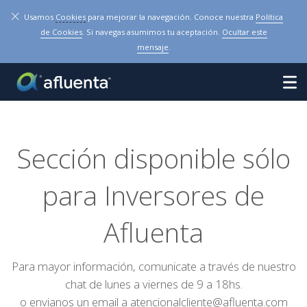
×
Usamos
Cookies
para mejorar la navegación. Conoce nuestra
Política
de Cookies
. Si navegas asumimos tu aceptación.
Ocultar este
mensaje
.
Sección disponible sólo
para Inversores de
Afluenta
Para mayor información, comunicate a través de nuestro
chat de lunes a viernes de 9 a 18hs.
o envianos un email a
atencionalcliente@afluenta.com