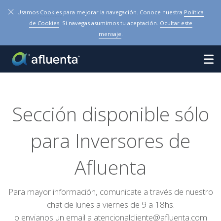
×
Usamos
Cookies
para mejorar la navegación. Conoce nuestra
Política
de Cookies
. Si navegas asumimos tu aceptación.
Ocultar este
mensaje
.
Sección disponible sólo
para Inversores de
Afluenta
Para mayor información, comunicate a través de nuestro
chat de lunes a viernes de 9 a 18hs.
o envianos un email a
atencionalcliente@afluenta.com