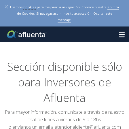
×
Usamos
Cookies
para mejorar la navegación. Conoce nuestra
Política
de Cookies
. Si navegas asumimos tu aceptación.
Ocultar este
mensaje
.
Sección disponible sólo
para Inversores de
Afluenta
Para mayor información, comunicate a través de nuestro
chat de lunes a viernes de 9 a 18hs.
o envianos un email a
atencionalcliente@afluenta.com