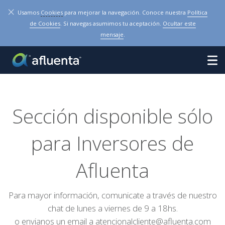
×
Usamos
Cookies
para mejorar la navegación. Conoce nuestra
Política
de Cookies
. Si navegas asumimos tu aceptación.
Ocultar este
mensaje
.
Sección disponible sólo
para Inversores de
Afluenta
Para mayor información, comunicate a través de nuestro
chat de lunes a viernes de 9 a 18hs.
o envianos un email a
atencionalcliente@afluenta.com