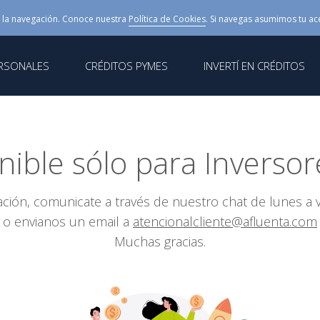
 la navegación. Conoce nuestra
Política de Cookies
. Si navegas asumimos tu ac
ERSONALES
CRÉDITOS PYMES
INVERTÍ EN CRÉDITOS
nible sólo para Inversor
ción, comunicate a través de nuestro chat de lunes a v
o envianos un email a
atencionalcliente@afluenta.com
Muchas gracias.