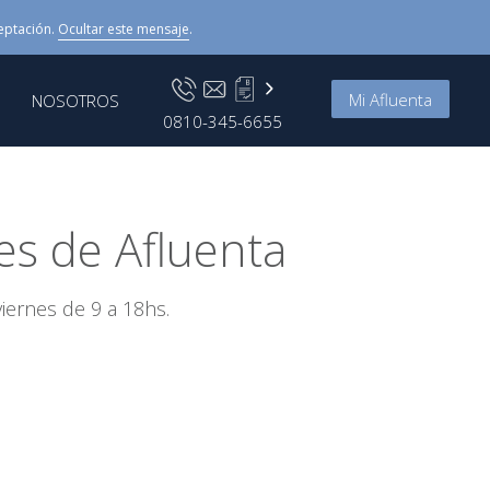
eptación.
Ocultar este mensaje
.
Mi Afluenta
NOSOTROS
0810-345-6655
es de Afluenta
iernes de 9 a 18hs.