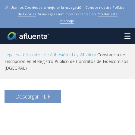
×
Usamos
Cookies
para mejorar la navegación. Conoce nuestra
Política
de Cookies
. Si navegas asumimos tu aceptación.
Ocultar este
mensaje
.
Legales - Contratos de Adhesión - Ley 24.240
>
Constancia de
Inscripción en el Registro Público de Contratos de Fideicomisos
(DGEGRAL)
Descargar PDF