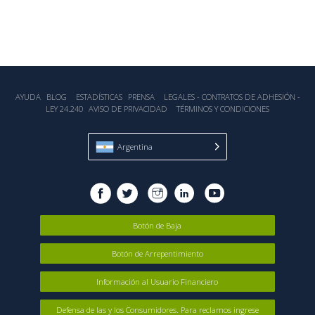
AYUDA
BLOG
ESTADÍSTICA‎S
PRENSA
LEGALES - CONTRATOS DE ADHESIÓN -
LEY 24.240
AVISO DE PRIVACIDAD
TÉRMINOS Y CONDICIONES
Argentina
Botón de Baja
Botón de Arrepentimiento
Información al Usuario Financiero
Defensa de las y los Consumidores. Para reclamos ingrese