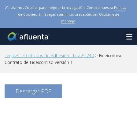
×
Usamos
Cookies
para mejorar la navegación. Conoce nuestra
Política
de Cookies
. Si navegas asumimos tu aceptación.
Ocultar este
mensaje
.
Legales - Contratos de Adhesión - Ley 24.240
>
Fideicomiso -
Contrato de Fideicomiso versión 1
Descargar PDF