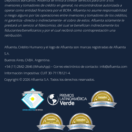
Depósitos Bancarios. Afluenta se limita a ofrecer servicios para unir a los
inversores y tomadores de crédito en general, no encontrándose autorizada a
operar como entidad financiera por el BCRA. Afluenta no asume responsabilidad
o riesgo alguno por las operaciones entre inversores y tomadores de los créditos,
ni garantiza -directa o indirectamente- el cobro de estos. Afluenta solamente le
prestará un servicio al fideicomiso, del cual se benefician indirectamente los
fiduciantes/beneficiarios y por el cual recibirá como contraprestación una
retribución.
Afluenta, Crédito Humano y el logo de Afluenta son marcas registradas de Afluenta
S.A.
Buenos Aires, CABA. Argentina.
+54 (11) 2842-2846 (WhatsApp)
– Correo electrónico de contacto:
info@afluenta.com
Información Impositiva: CUIT 30-71178121-4.
Copyright © 2026 Afluenta S.A. Todos los derechos reservados.