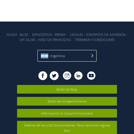
AYUDA
BLOG
ESTADÍSTICA‎S
PRENSA
LEGALES - CONTRATOS DE ADHESIÓN -
LEY 24.240
AVISO DE PRIVACIDAD
TÉRMINOS Y CONDICIONES
Argentina
Botón de Baja
Botón de Arrepentimiento
Información al Usuario Financiero
Defensa de las y los Consumidores. Para reclamos ingrese
aquí