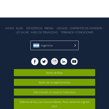
AYUDA
BLOG
ESTADÍSTICA‎S
PRENSA
LEGALES - CONTRATOS DE ADHESIÓN -
LEY 24.240
AVISO DE PRIVACIDAD
TÉRMINOS Y CONDICIONES
Argentina
Botón de Baja
Botón de Arrepentimiento
Información al Usuario Financiero
Defensa de las y los Consumidores. Para reclamos ingrese
aquí