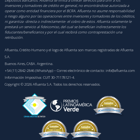
Depósitos Bancarios. Afluenta se limita a ofrecer servicios para unir a los
inversores y tomadores de crédito en general, no encontrándose autorizada a
operar como entidad financiera por el BCRA. Afluenta no asume responsabilidad
o riesgo alguno por las operaciones entre inversores y tomadores de los créditos,
ni garantiza -directa o indirectamente- el cobro de estos. Afluenta solamente le
prestará un servicio al fideicomiso, del cual se benefician indirectamente los
fiduciantes/beneficiarios y por el cual recibirá como contraprestación una
retribución.
Afluenta, Crédito Humano y el logo de Afluenta son marcas registradas de Afluenta
S.A.
Buenos Aires, CABA. Argentina.
+54 (11) 2842-2846 (WhatsApp)
– Correo electrónico de contacto:
info@afluenta.com
Información Impositiva: CUIT 30-71178121-4.
Copyright © 2026 Afluenta S.A. Todos los derechos reservados.