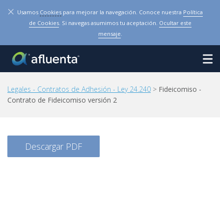
×
Usamos
Cookies
para mejorar la navegación. Conoce nuestra
Política
de Cookies
. Si navegas asumimos tu aceptación.
Ocultar este
mensaje
.
Legales - Contratos de Adhesión - Ley 24.240
>
Fideicomiso -
Contrato de Fideicomiso versión 2
Descargar PDF