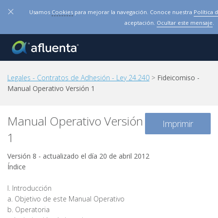
×
Usamos
Cookies
para mejorar la navegación. Conoce nuestra
Política 
aceptación.
Ocultar este mensaje
.
Legales - Contratos de Adhesión - Ley 24.240
>
Fideicomiso -
Manual Operativo Versión 1
Manual Operativo Versión
Imprimir
1
Versión 8 - actualizado el día 20 de abril 2012
Índice
I. Introducción
a. Objetivo de este Manual Operativo
b. Operatoria