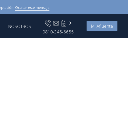
eptación.
Ocultar este mensaje
.
Mi Afluenta
NOSOTROS
0810-345-6655