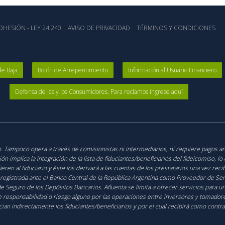
HESIÓN - LEY 24.240
AVISO DE PRIVACIDAD
TÉRMINOS Y CONDICIONES
de Baja
Botón de Arrepentimiento
Información al Usuario Financiero
Defensa de las y los Consumidores. Para reclamos ingrese aquí
ico. Tampoco opera a través de comisionistas ni intermediarios, ni requiere pagos a
 implica la integración de la lista de fiduciantes/beneficiarios del fideicomiso, l
fieren al fiduciario y éste los derivará a las cuentas de los prestatarios una vez re
 registrada ante el Banco Central de la República Argentina como Proveedor de Serv
de Seguro de los Depósitos Bancarios. Afluenta se limita a ofrecer servicios para 
 responsabilidad o riesgo alguno por las operaciones entre inversores y tomadores 
ician indirectamente los fiduciantes/beneficiarios y por el cual recibirá como contr