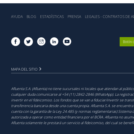
AYUDA
BLOG
ESTADÍSTICA‎S
PRENSA
LEGALES - CONTRATOS DE AD
Botón 
MAPA DEL SITIO
Afluenta S.A. (Afluenta) no tiene sucursales ni locales que atiendan al públ
cualquier duda comunicarse al +54 (11) 2842-2846 (WhatsApp). La registración
invertir en el fideicomiso. Los fondos que se van a fiduciar/invertir se trans
transferencia bancaria desde una cuenta propia. Afluenta S.A. se encuentra
cuenta con la garantía de la Ley 24.485 (y normas reglamentarias) Sistema 
autorizada a operar como entidad financiera por el BCRA. Afluenta no asume
Afluenta solamente le prestará un servicio al fideicomiso, del cual se benef