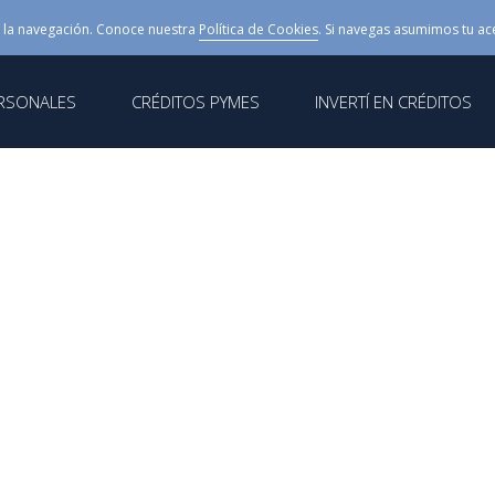
 la navegación. Conoce nuestra
Política de Cookies
. Si navegas asumimos tu ac
ERSONALES
CRÉDITOS PYMES
INVERTÍ EN CRÉDITOS
ntrato de Inversor – Persona Física