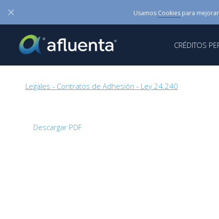
×
Usamos
Cookies
para mejorar
CRÉDITOS P
Legales - Contratos de Adhesión - Ley 24.240
>
Modelo Co
Descargar PDF