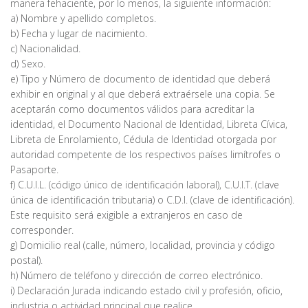
manera fehaciente, por lo menos, la siguiente información:
a) Nombre y apellido completos.
b) Fecha y lugar de nacimiento.
c) Nacionalidad.
d) Sexo.
e) Tipo y Número de documento de identidad que deberá
exhibir en original y al que deberá extraérsele una copia. Se
aceptarán como documentos válidos para acreditar la
identidad, el Documento Nacional de Identidad, Libreta Cívica,
Libreta de Enrolamiento, Cédula de Identidad otorgada por
autoridad competente de los respectivos países limítrofes o
Pasaporte.
f) C.U.I.L. (código único de identificación laboral), C.U.I.T. (clave
única de identificación tributaria) o C.D.I. (clave de identificación).
Este requisito será exigible a extranjeros en caso de
corresponder.
g) Domicilio real (calle, número, localidad, provincia y código
postal).
h) Número de teléfono y dirección de correo electrónico.
i) Declaración Jurada indicando estado civil y profesión, oficio,
industria o actividad principal que realice.