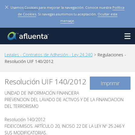
×
Usamos
Cookies
para mejorar la navegación. Conoce nuestra
Política
de Cookies
. Si navegas asumimos tu aceptación.
Ocultar este
mensaje
.
Legales - Contratos de Adhesión - Ley 24.240
>
Regulaciones -
Resolución UIF 140/2012
Resolución UIF 140/2012
Imprimir
UNIDAD DE INFORMACIÓN FINANCIERA
PREVENCION DEL LAVADO DE ACTIVOS Y DE LA FINANCIACION
DEL TERRORISMO
Resolución 140/2012
FIDEICOMISOS. ARTÍCULO 20, INCISO 22 DE LA LEY Nº 25.246 Y
SUS MODIFICATORIAS.