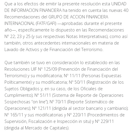
Que a los efectos de emitir la presente resolución esta UNIDAD
DE INFORMACION FINANCIERA ha tenido en cuenta las nuevas 40
Recomendaciones del GRUPO DE ACCION FINANCIERA
INTERNACIONAL (FATF/GAFI) —aprobadas durante el presente
año—, específicamente lo dispuesto en las Recomendaciones
Nº 22; 23 y 25 (y sus respectivas Notas Interpretativas), como así
también, otros antecedentes internacionales en materia de
Lavado de Activos y de Financiación del Terrorismo.
Que también se tuvo en consideración lo establecido en las
Resoluciones UIF Nº 125/09 (Prevención de Financiación del
Terrorismo) y su modificatoria; Nº 11/11 (Personas Expuestas
Políticamente) y su modificatoria; Nº 50/11 (Registración de los
Sujetos Obligados y, en su caso, de los Oficiales de
Cumplimiento); Nº 51/11 (Sistema de Reporte de Operaciones
Sospechosas “on line”); Nº 70/11 (Reporte Sistemático de
Operaciones); Nº 121/11 (dirigida al sector bancario y cambiario);
Nº 165/11 y sus modificatorias y Nº 220/11 (Procedimientos de
Supervisión, Fiscalización e Inspección in situ) y Nº 229/11
(dirigida al Mercado de Capitales).