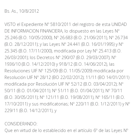
Bs. As., 10/8/2012
VISTO el Expediente Nº 5810/2011 del registro de esta UNIDAD
DE INFORMACION FINANCIERA, lo dispuesto en las Leyes Nº
25.246 (B.O. 10/05/2000), Nº 26.683 (B.O. 21/06/2011), Nº 26.734
(B.O. 28/12/2011); y las Leyes Nº 24.441 (B.O. 16/01/1995) y Nº
25.345 (B.O. 17/11/2000), modificada por Ley Nº 25.413 (B.O.
26/03/2001); los Decretos Nº 290/07 (B.O. 29/03/2007); Nº
1936/10 (B.O. 14/12/2010) y 918/12 (B.O. 14/06/2012), las
Resoluciones UIF Nº 125/09 (B.O. 11/05/2009) modificada por
Resolución UIF Nº 28/12 (BO 22/02/2012); 11/11 (BO 14/01/2011)
modificada por Resolución UIF Nº 52/12 (B.O. 03/04/2012); Nº
50/11 (B.O. 01/04/2011); Nº 51/11 (B.O. 01/04/2011); Nº 70/11
(B.O. 30/05/2011); Nº 121/11 (B.O. 19/08/2011), Nº 165/11 (B.O.
17/10/2011) y sus modificatorias; Nº 220/11 (B.O. 1/12/2011) y Nº
229/11 (B.O. 14/12/2011), y
CONSIDERANDO:
Que en virtud de lo establecido en el artículo 6º de las Leyes Nº