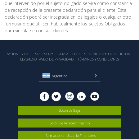
que intervenido por el sujeto obligado servirá como constancia
de recepción de la presente declaración para el cliente. Esta
declaración podrá ser integrada en los legajos o cualquier otro
formulario que utilicen habitualmente los Sujetos Obligados
para vincularse con sus clientes.
AYUDA
BLOG
ESTADÍSTICA‎S
PRENSA
LEGALES - CONTRATOS DE ADHESIÓN -
LEY 24.240
AVISO DE PRIVACIDAD
TÉRMINOS Y CONDICIONES
Argentina
Botón de Baja
Botón de Arrepentimiento
Información al Usuario Financiero