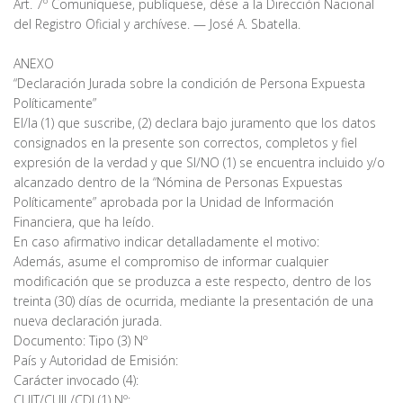
Art. 7º Comuníquese, publíquese, dése a la Dirección Nacional
del Registro Oficial y archívese. — José A. Sbatella.
ANEXO
“Declaración Jurada sobre la condición de Persona Expuesta
Políticamente”
El/la (1) que suscribe, ­­­­­­­­(2) declara bajo juramento que los datos
consignados en la presente son correctos, completos y fiel
expresión de la verdad y que SI/NO (1) se encuentra incluido y/o
alcanzado dentro de la “Nómina de Personas Expuestas
Políticamente” aprobada por la Unidad de Información
Financiera, que ha leído.
En caso afirmativo indicar detalladamente el motivo:
Además, asume el compromiso de informar cualquier
modificación que se produzca a este respecto, dentro de los
treinta (30) días de ocurrida, mediante la presentación de una
nueva declaración jurada.
Documento: Tipo (3) Nº
País y Autoridad de Emisión:
Carácter invocado (4):
CUIT/CUIL/CDI (1) Nº: