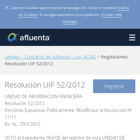
×
Usamos
Cookies
para mejorar la navegación. Conoce nuestra
Política
de Cookies
. Si navegas asumimos tu aceptación.
Ocultar este
mensaje
.
Legales - Contratos de Adhesión - Ley 24.240
>
Regulaciones -
Resolución UIF 52/2012
Resolución UIF 52/2012
Imprimir
UNIDAD DE INFORMACION FINANCIERA
Resolución 52/2012
Personas Expuestas Políticamente. Modifícase la Resolución Nº
11/11.
Bs. As., 29/3/2012
VISTO el Expediente 963/08 del registro de esta UNIDAD DE