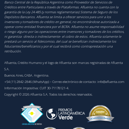
Banco Central de la República Argentina como Proveedor de Servicios de
Créditos entre Particulares a través de Plataformas. Afluenta no cuenta con la
garantía de la Ley 24.485 (y normas reglamentarias) Sistema de Seguro de los
Depósitos Bancarios. Afluenta se limita a ofrecer servicios para unir a los
inversores y tomadores de crédito en general, no encontrándose autorizada a
operar como entidad financiera por el BCRA. Afluenta no asume responsabilidad
o riesgo alguno por las operaciones entre inversores y tomadores de los créditos,
ni garantiza -directa o indirectamente- el cobro de estos. Afluenta solamente le
prestará un servicio al fideicomiso, del cual se benefician indirectamente los
fiduciantes/beneficiarios y por el cual recibirá como contraprestación una
retribución.
Afluenta, Crédito Humano y el logo de Afluenta son marcas registradas de Afluenta
S.A.
Buenos Aires, CABA. Argentina.
+54 (11) 2842-2846 (WhatsApp)
– Correo electrónico de contacto:
info@afluenta.com
Información Impositiva: CUIT 30-71178121-4.
Copyright © 2026 Afluenta S.A. Todos los derechos reservados.