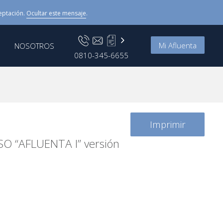
eptación.
Ocultar este mensaje
.
Mi Afluenta
NOSOTROS
0810-345-6655
Imprimir
 “AFLUENTA I” versión