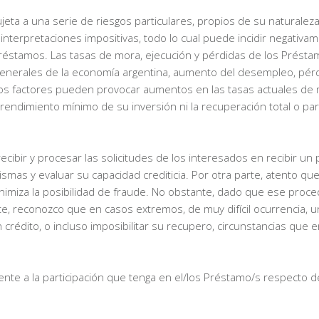
jeta a una serie de riesgos particulares, propios de su naturaleza
interpretaciones impositivas, todo lo cual puede incidir negativa
Préstamos. Las tasas de mora, ejecución y pérdidas de los Prés
nerales de la economía argentina, aumento del desempleo, pérdida
s factores pueden provocar aumentos en las tasas actuales de mo
rendimiento mínimo de su inversión ni la recuperación total o parci
 recibir y procesar las solicitudes de los interesados en recibir 
smas y evaluar su capacidad crediticia. Por otra parte, atento que
minimiza la posibilidad de fraude. No obstante, dado que ese proce
te, reconozco que en casos extremos, de muy difícil ocurrencia, un
édito, o incluso imposibilitar su recupero, circunstancias que e
amente a la participación que tenga en el/los Préstamo/s respecto 