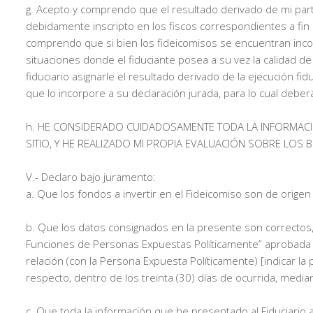
g. Acepto y comprendo que el resultado derivado de mi par
debidamente inscripto en los fiscos correspondientes a fin d
comprendo que si bien los fideicomisos se encuentran incor
situaciones donde el fiduciante posea a su vez la calidad de
fiduciario asignarle el resultado derivado de la ejecución fi
que lo incorpore a su declaración jurada, para lo cual debe
h. HE CONSIDERADO CUIDADOSAMENTE TODA LA INFORMACIÓ
SITIO, Y HE REALIZADO MI PROPIA EVALUACIÓN SOBRE LOS B
V.- Declaro bajo juramento:
a. Que los fondos a invertir en el Fideicomiso son de origen l
b. Que los datos consignados en la presente son correctos,
Funciones de Personas Expuestas Políticamente” aprobada por
relación (con la Persona Expuesta Políticamente) [indicar 
respecto, dentro de los treinta (30) días de ocurrida, medi
c. Que toda la información que he presentado al Fiduciario a 