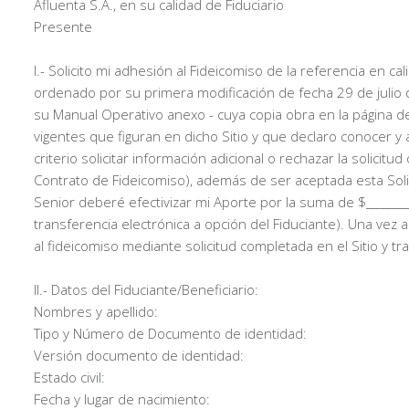
Afluenta S.A., en su calidad de Fiduciario
Presente
I.- Solicito mi adhesión al Fideicomiso de la referencia en c
ordenado por su primera modificación de fecha 29 de julio de
su Manual Operativo anexo - cuya copia obra en la página de 
vigentes que figuran en dicho Sitio y que declaro conocer y 
criterio solicitar información adicional o rechazar la solic
Contrato de Fideicomiso), además de ser aceptada esta Solici
Senior deberé efectivizar mi Aporte por la suma de $_________
transferencia electrónica a opción del Fiduciante). Una vez 
al fideicomiso mediante solicitud completada en el Sitio y tr
II.- Datos del Fiduciante/Beneficiario:
Nombres y apellido:
Tipo y Número de Documento de identidad:
Versión documento de identidad:
Estado civil:
Fecha y lugar de nacimiento: