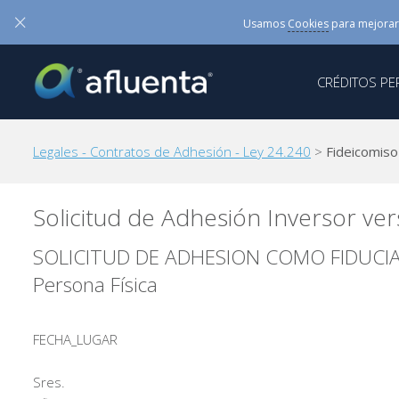
×
Usamos
Cookies
para mejorar
CRÉDITOS P
Legales - Contratos de Adhesión - Ley 24.240
>
Fideicomiso
Solicitud de Adhesión Inversor ver
SOLICITUD DE ADHESION COMO FIDUCIAN
Persona Física
FECHA_LUGAR
Sres.