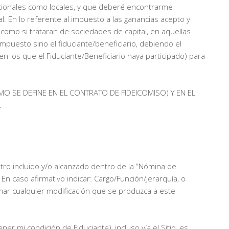
acionales como locales, y que deberé encontrarme
l. En lo referente al impuesto a las ganancias acepto y
omo si trataran de sociedades de capital, en aquellas
impuesto sino el fiduciante/beneficiario, debiendo el
en los que el Fiduciante/Beneficiario haya participado) para
 SE DEFINE EN EL CONTRATO DE FIDEICOMISO) Y EN EL
.
tro incluido y/o alcanzado dentro de la “Nómina de
n caso afirmativo indicar: Cargo/Función/Jerarquía, o
mar cualquier modificación que se produzca a este
r mi condición de Fiduciante), incluso vía el Sitio, es