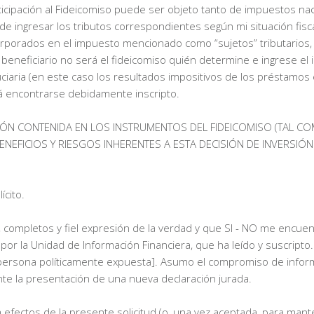
ticipación al Fideicomiso puede ser objeto tanto de impuestos n
e ingresar los tributos correspondientes según mi situación fisca
porados en el impuesto mencionado como “sujetos” tributarios, c
 beneficiario no será el fideicomiso quién determine e ingrese el 
duciaria (en este caso los resultados impositivos de los préstamos 
rá encontrarse debidamente inscripto.
N CONTENIDA EN LOS INSTRUMENTOS DEL FIDEICOMISO (TAL COMO
ENEFICIOS Y RIESGOS INHERENTES A ESTA DECISIÓN DE INVERSIÓN
ícito.
 completos y fiel expresión de la verdad y que SI - NO me encuen
 la Unidad de Información Financiera, que ha leído y suscripto. E
la persona políticamente expuesta]. Asumo el compromiso de infor
ante la presentación de una nueva declaración jurada.
efectos de la presente solicitud (o, una vez aceptada, para mantene