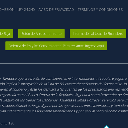
HESIÓN - LEY 24.240
AVISO DE PRIVACIDAD
TÉRMINOS Y CONDICIONES
de Baja
Botón de Arrepentimiento
Información al Usuario Financiero
Defensa de las y los Consumidores. Para reclamos ingrese aquí
ico. Tampoco opera a través de comisionistas ni intermediarios, ni requiere pagos a
 implica la integración de la lista de fiduciantes/beneficiarios del fideicomiso, l
fieren al fiduciario y éste los derivará a las cuentas de los prestatarios una vez re
 registrada ante el Banco Central de la República Argentina como Proveedor de Serv
de Seguro de los Depósitos Bancarios. Afluenta se limita a ofrecer servicios para 
 responsabilidad o riesgo alguno por las operaciones entre inversores y tomadores 
ician indirectamente los fiduciantes/beneficiarios y por el cual recibirá como contr
uenta S.A.