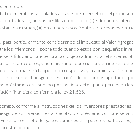
nsiento que:
ad de miembros vinculados a través de Internet con el propósito de
olicitudes según sus perfiles crediticios o (ii) Fiduciantes inter
stan los mismos, (iii) en ambos casos frente a interesados en in
l país, particularmente considerando el Impuesto al Valor Agregado
re los miembros – sobre todo cuando éstos son pequeños inverso
ue será fiduciario, que tendrá por objeto administrar el sistema,
 sus instrucciones, y administrarlos por cuenta y en interés de es
llas formalizará la operación respectiva y la administrará, no po
uenta no asume el riesgo de restitución de los fondos aportados p
 los préstamos es asumido por los fiduciantes participantes en los
ación financiera conforme a la ley 21.526.
comiso, conforme a instrucciones de los inversores prestadores q
riesgo de su inversión estará acotado al préstamo con que se vin
 En resumen, neto de gastos comunes e impuestos particulares, un 
 préstamo que licitó.