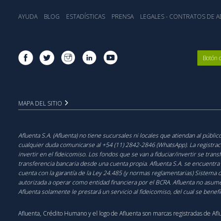
AYUDA
BLOG
ESTADÍSTICA‎S
PRENSA
LEGALES - CONTRATOS DE AD
Botón 
MAPA DEL SITIO
Afluenta S.A. (Afluenta) no tiene sucursales ni locales que atiendan al públ
cualquier duda comunicarse al +54 (11) 2842-2846 (WhatsApp). La registración
invertir en el fideicomiso. Los fondos que se van a fiduciar/invertir se trans
transferencia bancaria desde una cuenta propia. Afluenta S.A. se encuentra
cuenta con la garantía de la Ley 24.485 (y normas reglamentarias) Sistema 
autorizada a operar como entidad financiera por el BCRA. Afluenta no asume
Afluenta solamente le prestará un servicio al fideicomiso, del cual se benef
Afluenta, Crédito Humano y el logo de Afluenta son marcas registradas de Afl