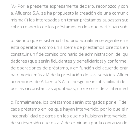
IV.- Por la presente expresamente declaro, reconozco y co
a. Afluenta S.A. se ha propuesto la creación de una comunid
misma (i) los interesados en tomar préstamos subastan sus s
cobro respecto de los préstamos en los que participan suba
b. Siendo que el sistema tributario actualmente vigente en e
esta operatoria como un sistema de préstamos directos ent
constituir un fideicomiso ordinario de administración, del q
dadores (que serán fiduciantes y beneficiarios) y conforme a
de operaciones de préstamo, y en función del acuerdo entre e
patrimonio, más allá de la prestación de sus servicios. Afl
acreedores de Afluenta S.A.: el riesgo de incobrabilidad de
por las circunstancias apuntadas, no se considera intermedi
c. Formalmente, los préstamos serán otorgados por el Fidei
cada préstamo en los que hayan intervenido, por lo que el 
incobrabilidad de otros en los que no hubieran intervenido.
de su inversión que estará determinada por la cobranza del