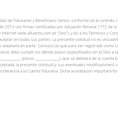
alidad de Fiduciante y Beneficiario Senior, conforme (a) al contrat
 2013 con firmas certificadas por Actuación Notarial 1772 de la es
Internet www.afluenta.com (el “Sitio”), y (b) a los Términos y Con
aceptar en todas sus partes. La presente solicitud no es vinculant
itud o aceptarla en parte. Conozco (a) que para ser registrado como
tud, debo cumplir los demás pasos especificados en el Sitio a tal
____________ (pesos _______________), que se debitará de la cuenta 
aceptada, la presente solicitud (y sus eventuales modificaciones) 
ansferencia a la Cuenta Fiduciaria. Dicha acreditación importará f