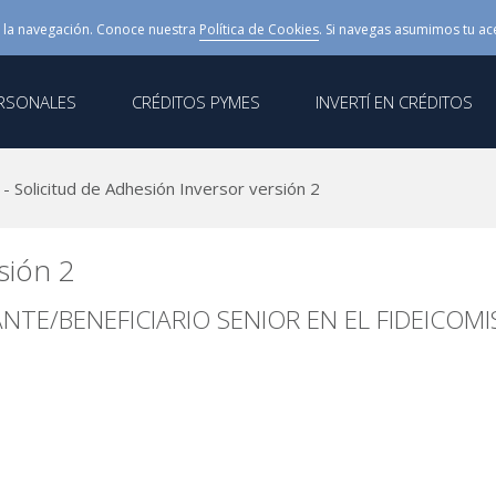
 la navegación. Conoce nuestra
Política de Cookies
. Si navegas asumimos tu ac
ERSONALES
CRÉDITOS PYMES
INVERTÍ EN CRÉDITOS
 - Solicitud de Adhesión Inversor versión 2
sión 2
TE/BENEFICIARIO SENIOR EN EL FIDEICOMISO