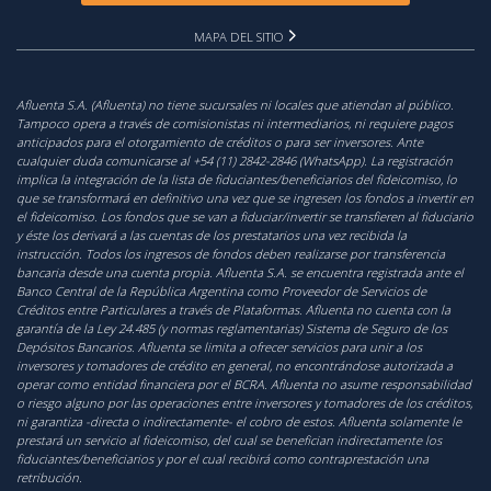
MAPA DEL SITIO
Afluenta S.A. (Afluenta) no tiene sucursales ni locales que atiendan al público.
Tampoco opera a través de comisionistas ni intermediarios, ni requiere pagos
anticipados para el otorgamiento de créditos o para ser inversores. Ante
cualquier duda comunicarse al +54 (11) 2842-2846 (WhatsApp). La registración
implica la integración de la lista de fiduciantes/beneficiarios del fideicomiso, lo
que se transformará en definitivo una vez que se ingresen los fondos a invertir en
el fideicomiso. Los fondos que se van a fiduciar/invertir se transfieren al fiduciario
y éste los derivará a las cuentas de los prestatarios una vez recibida la
instrucción. Todos los ingresos de fondos deben realizarse por transferencia
bancaria desde una cuenta propia. Afluenta S.A. se encuentra registrada ante el
Banco Central de la República Argentina como Proveedor de Servicios de
Créditos entre Particulares a través de Plataformas. Afluenta no cuenta con la
garantía de la Ley 24.485 (y normas reglamentarias) Sistema de Seguro de los
Depósitos Bancarios. Afluenta se limita a ofrecer servicios para unir a los
inversores y tomadores de crédito en general, no encontrándose autorizada a
operar como entidad financiera por el BCRA. Afluenta no asume responsabilidad
o riesgo alguno por las operaciones entre inversores y tomadores de los créditos,
ni garantiza -directa o indirectamente- el cobro de estos. Afluenta solamente le
prestará un servicio al fideicomiso, del cual se benefician indirectamente los
fiduciantes/beneficiarios y por el cual recibirá como contraprestación una
retribución.