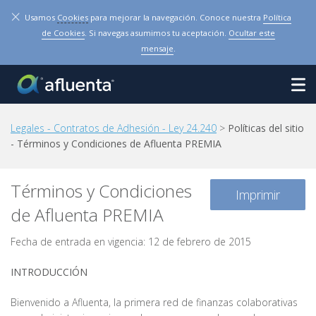
×
Usamos
Cookies
para mejorar la navegación. Conoce nuestra
Política
de Cookies
. Si navegas asumimos tu aceptación.
Ocultar este
mensaje
.
Legales - Contratos de Adhesión - Ley 24.240
>
Políticas del sitio
- Términos y Condiciones de Afluenta PREMIA
Términos y Condiciones
Imprimir
de Afluenta PREMIA
Fecha de entrada en vigencia: 12 de febrero de 2015
INTRODUCCIÓN
Bienvenido a Afluenta, la primera red de finanzas colaborativas