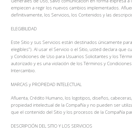
Generales de Uso, salvo comunicación en forma expresa a la
empiecen a regir los nuevos cambios implementados. Afluent
definitivamente, los Servicios, los Contenidos y las descripci
ELEGIBILIDAD
Este Sitio y sus Servicios están destinados únicamente par
elegibles”). Al usar el Servicio o el Sitio, usted declara 
y Condiciones de Uso para Usuarios Solicitantes y los Térmi
autorizado y es una violación de los Términos y Condicione
Intercambio.
MARCAS y PROPIEDAD INTELECTUAL
Afluenta, Crédito Humano, los logotipos, diseños, cabeceras, 
propiedad intelectual de la Compañía y no pueden ser utilizad
que el contenido del Sitio y los procesos de la Compañía para
DESCRIPCIÓN DEL SITIO Y LOS SERVICIOS