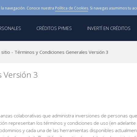
 la navegación. Conoce nuestra
Política de Cookies
. Si navegas asumimos tu ac
ERSONALES
CRÉDITOS PYMES
INVERTÍ EN CRÉDITOS
l sitio - Términos y Condiciones Generales Versión 3
 Versión 3
inanzas colaborativas que administra inversiones de personas qu
ión representan los términos y condiciones de uso (en adelante 
ominios y cada una de las herramientas disponibles actualmente o 