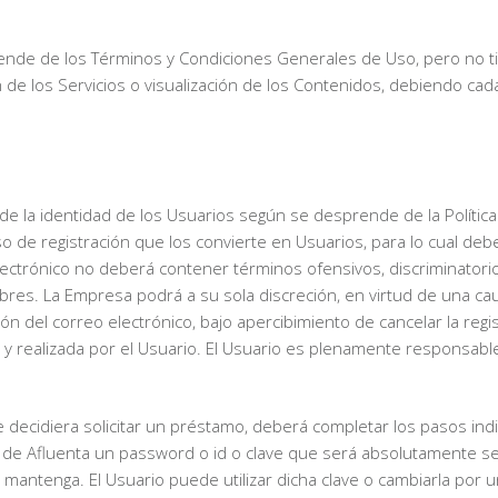
rende de los Términos y Condiciones Generales de Uso, pero no t
ción de los Servicios o visualización de los Contenidos, debiendo 
de la identidad de los Usuarios según se desprende de la Polític
ceso de registración que los convierte en Usuarios, para lo cual de
electrónico no deberá contener términos ofensivos, discriminatori
mbres. La Empresa podrá a su sola discreción, en virtud de una 
ción del correo electrónico, bajo apercibimiento de cancelar la reg
a y realizada por el Usuario. El Usuario es plenamente responsabl
ste decidiera solicitar un préstamo, deberá completar los pasos ind
e de Afluenta un password o id o clave que será absolutamente sec
mantenga. El Usuario puede utilizar dicha clave o cambiarla por 