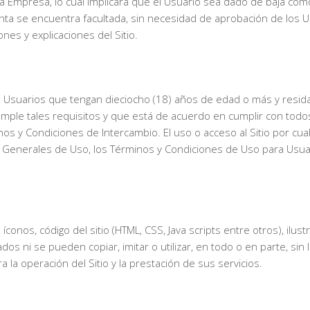
 Empresa, lo cual implicará que el Usuario sea dado de baja com
a se encuentra facultada, sin necesidad de aprobación de los Us
ones y explicaciones del Sitio.
a Usuarios que tengan dieciocho (18) años de edad o más y resid
que cumple tales requisitos y que está de acuerdo en cumplir con t
nos y Condiciones de Intercambio. El uso o acceso al Sitio por cu
s Generales de Uso, los Términos y Condiciones de Uso para Usuar
íconos, código del sitio (HTML, CSS, Java scripts entre otros), il
os ni se pueden copiar, imitar o utilizar, en todo o en parte, sin l
 la operación del Sitio y la prestación de sus servicios.