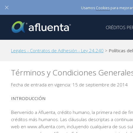
×
Usamos
Cookies
para mejorar
CRÉDITOS P
Legales - Contratos de Adhesión - Ley 24.240
>
Políticas de
Términos y Condiciones Generales
Fecha de entrada en vigencia: 15 de septiembre de 2014
INTRODUCCIÓN
Bienvenido a Afluenta, crédito humano, la primera red de f
créditos más humanos. Las cláusulas descriptas a continuac
web en www.afluenta.com, incluyendo cualquiera de sus subd