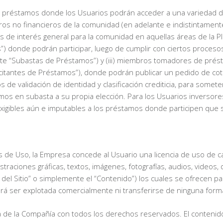
de préstamos donde los Usuarios podrán acceder a una variedad de
bros no financieros de la comunidad (en adelante e indistintamen
as de interés general para la comunidad en aquellas áreas de la 
) donde podrán participar, luego de cumplir con ciertos proceso
lante “Subastas de Préstamos”) y (iii) miembros tomadores de pr
olicitantes de Préstamos”), donde podrán publicar un pedido de co
 de validación de identidad y clasificación crediticia, para somet
s en subasta a su propia elección. Para los Usuarios inversores 
igibles aún e imputables a los préstamos donde participen que s
 Uso, la Empresa concede al Usuario una licencia de uso de carác
traciones gráficas, textos, imágenes, fotografías, audios, videos, 
 del Sitio” o simplemente el “Contenido”) los cuales se ofrecen pa
odrá ser explotada comercialmente ni transferirse de ninguna form
a de la Compañía con todos los derechos reservados. El contenido 