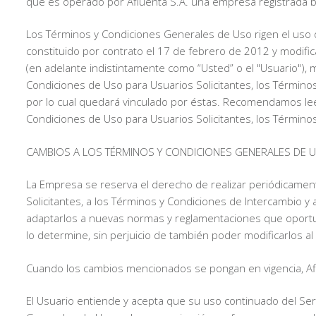
que es operado por Afluenta S.A. una empresa registrada baj
Los Términos y Condiciones Generales de Uso rigen el uso de
constituido por contrato el 17 de febrero de 2012 y modificado
(en adelante indistintamente como “Usted” o el "Usuario"),
Condiciones de Uso para Usuarios Solicitantes, los Términos 
por lo cual quedará vinculado por éstas. Recomendamos le
Condiciones de Uso para Usuarios Solicitantes, los Términos 
CAMBIOS A LOS TÉRMINOS Y CONDICIONES GENERALES DE 
La Empresa se reserva el derecho de realizar periódicamen
Solicitantes, a los Términos y Condiciones de Intercambio y 
adaptarlos a nuevas normas y reglamentaciones que oportunam
lo determine, sin perjuicio de también poder modificarlos al
Cuando los cambios mencionados se pongan en vigencia, Afl
El Usuario entiende y acepta que su uso continuado del Ser