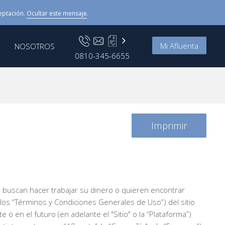
eptación.
Ocultar este mensaje
.
Mi Afluenta
NOSOTROS
0810-345-6655
Imprimir
e buscan hacer trabajar su dinero o quieren encontrar
los “Términos y Condiciones Generales de Uso”) del sitio
en el futuro (en adelante el "Sitio" o la “Plataforma”)