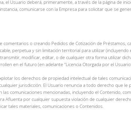
, el Usuario deberá, primeramente, a través de la página de inicio 
instancia, comunicarse con la Empresa para solicitar que se gene
vés de comentarios o creando Pedidos de Cotización de Préstamos,
ble, perpetua y sin limitación territorial para utilizar (incluyendo 
cir, transmitir, modificar, editar, o de cualquier otra forma utiliza
llen en el futuro (en adelante “Licencia Otorgada por el Usuario”
explotar los derechos de propiedad intelectual de tales comunicaci
cualquier jurisdicción. El Usuario renuncia a todo derecho que l
en las comunicaciones mencionadas, incluyendo el Contenido, como
ra Afluenta por cualquier supuesta violación de cualquier derech
licar tales materiales, comunicaciones o Contenidos.