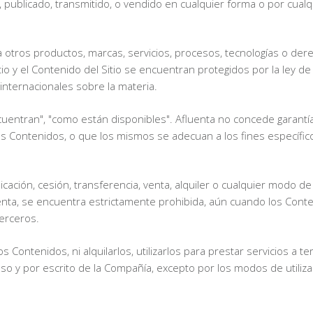
publicado, transmitido, o vendido en cualquier forma o por cualqu
ias a otros productos, marcas, servicios, procesos, tecnologías o de
tio y el Contenido del Sitio se encuentran protegidos por la ley d
 internacionales sobre la materia.
uentran", "como están disponibles". Afluenta no concede garantía 
os Contenidos, o que los mismos se adecuan a los fines específico
icación, cesión, transferencia, venta, alquiler o cualquier modo de d
luenta, se encuentra estrictamente prohibida, aún cuando los Cont
terceros.
 Contenidos, ni alquilarlos, utilizarlos para prestar servicios a te
eso y por escrito de la Compañía, excepto por los modos de util