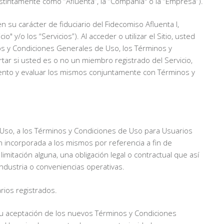
stintamente como “Afluenta”, la “Compañía" o la “Empresa”).
 su carácter de fiduciario del Fidecomiso Afluenta I,
 y/o los “Servicios”). Al acceder o utilizar el Sitio, usted
nos y Condiciones Generales de Uso, los Términos y
rtar si usted es o no un miembro registrado del Servicio,
ento y evaluar los mismos conjuntamente con Términos y
 Uso, a los Términos y Condiciones de Uso para Usuarios
ón incorporada a los mismos por referencia a fin de
itación alguna, una obligación legal o contractual que así
industria o conveniencias operativas.
rios registrados.
 su aceptación de los nuevos Términos y Condiciones