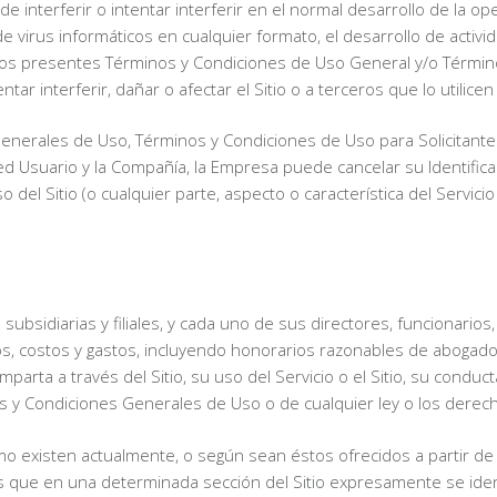
terferir o intentar interferir en el normal desarrollo de la ope
 de virus informáticos en cualquier formato, el desarrollo de activ
os presentes Términos y Condiciones de Uso General y/o Término
tar interferir, dañar o afectar el Sitio o a terceros que lo utilic
enerales de Uso, Términos y Condiciones de Uso para Solicitantes
ed Usuario y la Compañía, la Empresa puede cancelar su Identifica
 del Sitio (o cualquier parte, aspecto o característica del Servicio
ubsidiarias y filiales, y cada uno de sus directores, funcionarios,
os, costos y gastos, incluyendo honorarios razonables de abogad
arta a través del Sitio, su uso del Servicio o el Sitio, su conducta
inos y Condiciones Generales de Uso o de cualquier ley o los derec
 como existen actualmente, o según sean éstos ofrecidos a partir d
que en una determinada sección del Sitio expresamente se identif