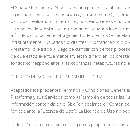
El Sitio de Internet de Afluenta es una plataforma abierta 
registrado. Los Usuarios podrán registrarse como (i) miem
participar realizando comentarios, posteando ideas y notici
inversores de préstamos (en adelante “Usuarios Inversores”
a fin de participar en el otorgamiento de créditos (en ade
indistintamente, “Usuarios Solicitantes”, “Tomadores” o “S
Préstamo” o “Pedido”), luego de cumplir con ciertos procesos
de que éstos eventualmente inviertan dinero en los préstamo
fondos correspondiente a las cobranzas netas futuras no ex
DERECHO DE ACCESO. PROPIEDAD INTELECTUAL
Aceptados los presentes Términos y Condiciones Generales de
Plataforma y sus Servicios como así también de todas las ilus
información contenida en el Sitio (en adelante el “Contenido
(en adelante la “Licencia de Uso”). La Licencia de Uso no p
Todo el Contenido del Sitio descripto es propiedad exclusiv