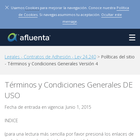
×
Usamos
Cookies
para mejorar la navegación. Conoce nuestra
Política
de Cookies
. Si navegas asumimos tu aceptación.
Ocultar este
mensaje
.
Legales - Contratos de Adhesión - Ley 24.240
>
Políticas del sitio
- Términos y Condiciones Generales Versión 4
Términos y Condiciones Generales DE
USO
Fecha de entrada en vigencia: Junio 1, 2015
INDICE
(para una lectura más sencilla por favor presioná los enlaces de