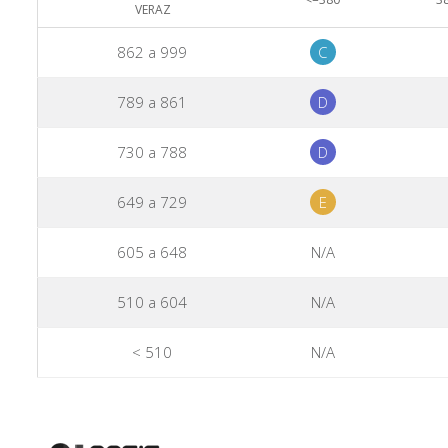
VERAZ
862 a 999
C
789 a 861
D
730 a 788
D
649 a 729
E
605 a 648
N/A
510 a 604
N/A
< 510
N/A