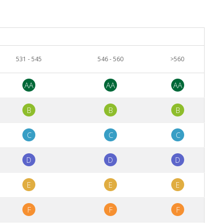
531 - 545
546 - 560
>560
AA
AA
AA
B
B
B
C
C
C
D
D
D
E
E
E
F
F
F