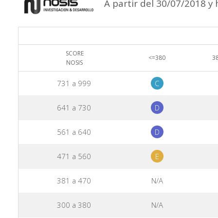
A partir del 30/07/2018 y
SCORE
<=380
38
NOSIS
731 a 999
C
641 a 730
D
561 a 640
D
471 a 560
E
381 a 470
N/A
300 a 380
N/A