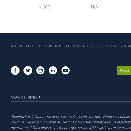
< 300
N/A
AYUDA
BLOG
ESTADÍSTICA‎S
PRENSA
LEGALES - CONTRATOS DE AD
Botón 
MAPA DEL SITIO
Afluenta S.A. (Afluenta) no tiene sucursales ni locales que atiendan al públ
cualquier duda comunicarse al +54 (11) 2842-2846 (WhatsApp). La registración
invertir en el fideicomiso. Los fondos que se van a fiduciar/invertir se trans