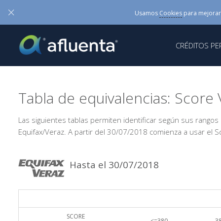
×
Usamos
Cookies
para mejorar
CRÉDITOS P
Tabla de equivalencias: Score 
Las siguientes tablas permiten identificar según sus rangos
Equifax/Veraz. A partir del 30/07/2018 comienza a usar el S
Hasta el 30/07/2018
SCORE
<=380
38