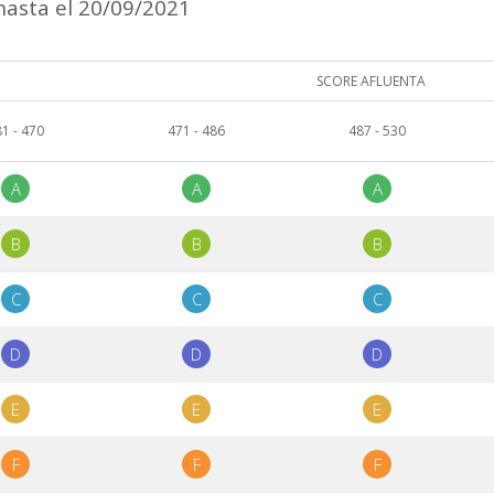
 hasta el 20/09/2021
SCORE AFLUENTA
1 - 470
471 - 486
487 - 530
A
A
A
B
B
B
C
C
C
D
D
D
E
E
E
F
F
F