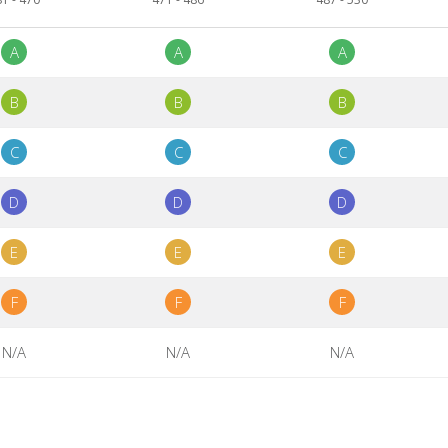
A
A
A
B
B
B
C
C
C
D
D
D
E
E
E
F
F
F
N/A
N/A
N/A