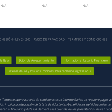
N/A
N/A
N/A
HESIÓN - LEY 24.240
AVISO DE PRIVACIDAD
TÉRMINOS Y CONDICIONES
de Baja
Botón de Arrepentimiento
Información al Usuario Financiero
Defensa de las y los Consumidores. Para reclamos ingrese aquí
ico. Tampoco opera a través de comisionistas ni intermediarios, ni requiere pagos a
 implica la integración de la lista de fiduciantes/beneficiarios del fideicomiso, l
fieren al fiduciario y éste los derivará a las cuentas de los prestatarios una vez re