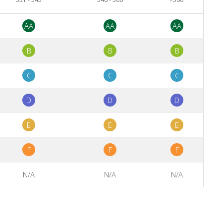
AA
AA
AA
B
B
B
C
C
C
D
D
D
E
E
E
F
F
F
N/A
N/A
N/A