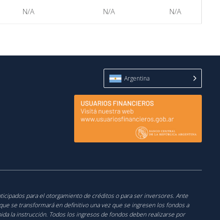
N/A
N/A
N/A
Argentina
nticipados para el otorgamiento de créditos o para ser inversores. Ante
o que se transformará en definitivo una vez que se ingresen los fondos a
cibida la instrucción. Todos los ingresos de fondos deben realizarse por