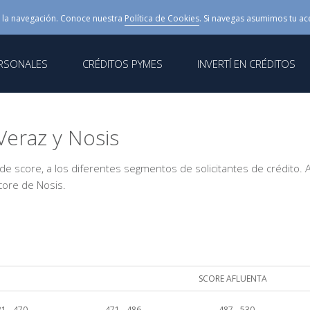
 la navegación. Conoce nuestra
Política de Cookies
. Si navegas asumimos tu ac
ERSONALES
CRÉDITOS PYMES
INVERTÍ EN CRÉDITOS
Veraz y Nosis
 de score, a los diferentes segmentos de solicitantes de crédito. 
core de Nosis.
SCORE AFLUENTA
1 - 470
471 - 486
487 - 530