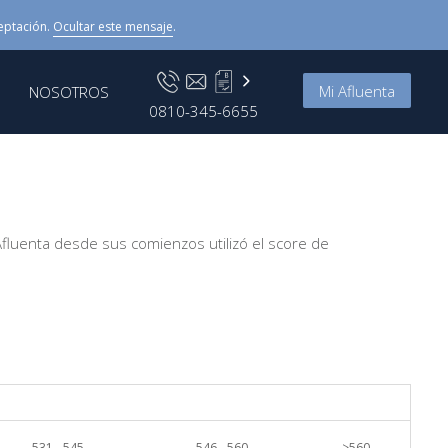
eptación.
Ocultar este mensaje
.
Mi Afluenta
NOSOTROS
0810-345-6655
Afluenta desde sus comienzos utilizó el score de
531 - 545
546 - 560
>560