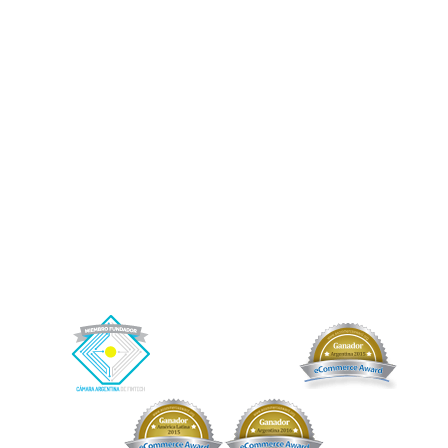
Depósitos Bancarios. Afluenta se limita a ofrecer servicios para unir a los
inversores y tomadores de crédito en general, no encontrándose autorizada a
operar como entidad financiera por el BCRA. Afluenta no asume responsabilidad
o riesgo alguno por las operaciones entre inversores y tomadores de los créditos,
ni garantiza -directa o indirectamente- el cobro de estos. Afluenta solamente le
prestará un servicio al fideicomiso, del cual se benefician indirectamente los
fiduciantes/beneficiarios y por el cual recibirá como contraprestación una
retribución.
Afluenta, Crédito Humano y el logo de Afluenta son marcas registradas de Afluenta
S.A.
Buenos Aires, CABA. Argentina.
+54 (11) 2842-2846 (WhatsApp)
– Correo electrónico de contacto:
info@afluenta.com
Información Impositiva: CUIT 30-71178121-4.
Copyright © 2026 Afluenta S.A. Todos los derechos reservados.