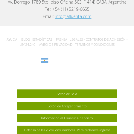
Av. Dorrego 1789 5to. piso Oficina 503, (1414) CABA. Argentina
Tel: +54 (11) 5219-6655
Email:
info@afluenta.com
AYUDA
BLOG
ESTADÍSTICA‎S
PRENSA
LEGALES - CONTRATOS DE ADHESIÓN -
LEY 24.240
AVISO DE PRIVACIDAD
TÉRMINOS Y CONDICIONES
Argentina
Botón de Baja
Botón de Arrepentimiento
Información al Usuario Financiero
Defensa de las y los Consumidores. Para reclamos ingrese