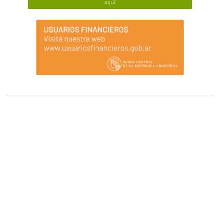
aquí
MAPA DEL SITIO
Afluenta S.A. (Afluenta) no tiene sucursales ni locales que atiendan al público.
Tampoco opera a través de comisionistas ni intermediarios, ni requiere pagos
anticipados para el otorgamiento de créditos o para ser inversores. Ante
cualquier duda comunicarse al +54 (11) 2842-2846 (WhatsApp). La registración
implica la integración de la lista de fiduciantes/beneficiarios del fideicomiso, lo
que se transformará en definitivo una vez que se ingresen los fondos a invertir en
el fideicomiso. Los fondos que se van a fiduciar/invertir se transfieren al fiduciario
y éste los derivará a las cuentas de los prestatarios una vez recibida la
instrucción. Todos los ingresos de fondos deben realizarse por transferencia
bancaria desde una cuenta propia. Afluenta S.A. se encuentra registrada ante el
Banco Central de la República Argentina como Proveedor de Servicios de
Créditos entre Particulares a través de Plataformas. Afluenta no cuenta con la
garantía de la Ley 24.485 (y normas reglamentarias) Sistema de Seguro de los