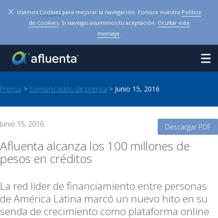
×
Usamos
Cookies
para mejorar la navegación. Conoce nuestra
Política
de Cookies
. Si navegas asumimos tu aceptación.
Ocultar este
mensaje
.
Prensa
>
Comunicados de prensa
>
Junio 15, 2016
Junio 15, 2016
Descargar PDF
Afluenta alcanza los 100 millones de
pesos en créditos
La red líder de financiamiento entre personas
de América Latina marcó un nuevo hito en su
senda de crecimiento como plataforma online