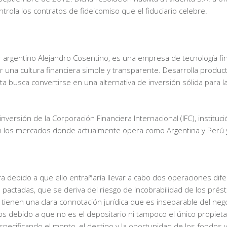
rola los contratos de fideicomiso que el fiduciario celebre.
argentino Alejandro Cosentino, es una empresa de tecnología fina
 una cultura financiera simple y transparente. Desarrolla produ
ta busca convertirse en una alternativa de inversión sólida para
ersión de la Corporación Financiera Internacional (IFC), instituci
n los mercados donde actualmente opera como Argentina y Perú y e
ra debido a que ello entrañaría llevar a cabo dos operaciones dife
es pactadas, que se deriva del riesgo de incobrabilidad de los pr
tienen una clara connotación jurídica que es inseparable del neg
s debido a que no es el depositario ni tampoco el único propietari
especificando el monto, el destino y la oportunidad de los fond