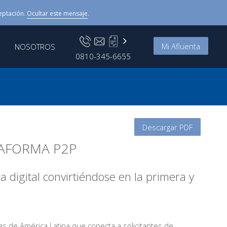
eptación.
Ocultar este mensaje
.
Mi Afluenta
NOSOTROS
0810-345-6655
Descargar PDF
TAFORMA P2P
 digital convirtiéndose en la primera y
nas de América Latina que conecta a solicitantes de