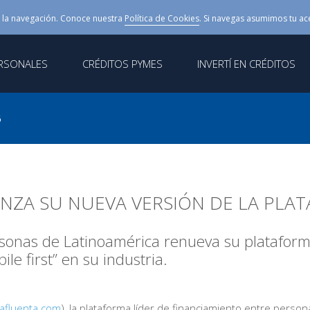
 la navegación. Conoce nuestra
Política de Cookies
. Si navegas asumimos tu ac
ERSONALES
CRÉDITOS PYMES
INVERTÍ EN CRÉDITOS
6
NZA SU NUEVA VERSIÓN DE LA PLA
rsonas de Latinoamérica renueva su plataforma
le first” en su industria.
afluenta.com
), la plataforma líder de financiamiento entre perso