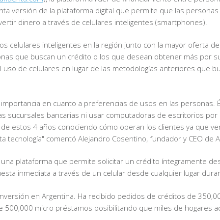
nta versión de la plataforma digital que permite que las personas
vertir dinero a través de celulares inteligentes (smartphones).
s celulares inteligentes en la región junto con la mayor oferta d
sonas que buscan un crédito o los que desean obtener más por su d
 del uso de celulares en lugar de las metodologías anteriores que 
de importancia en cuanto a preferencias de usos en las personas. 
 las sucursales bancarias ni usar computadoras de escritorios por
cia de estos 4 años conociendo cómo operan los clientes ya que v
sta tecnología" comentó Alejandro Cosentino, fundador y CEO de A
ar una plataforma que permite solicitar un crédito íntegramente d
sta inmediata a través de un celular desde cualquier lugar durant
a inversión en Argentina. Ha recibido pedidos de créditos de 350,
500,000 micro préstamos posibilitando que miles de hogares ac