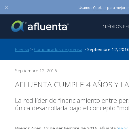
×
Usamos
Cookies
para mejorar
CRÉDITOS P
Prensa
>
Comunicados de prensa
>
Septiembre 12, 201
Septiembre 12, 2016
AFLUENTA CUMPLE 4 AÑOS Y LA
La red líder de financiamiento entre pe
única desarrollada bajo el concepto “mobi
Buenos Aires, 12 de septiembre de 2016.
Afluenta (
www.