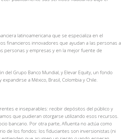
nciera latinoamericana que se especializa en el
ctos financieros innovadores que ayudan a las personas a
 las personas y empresas y en la mejor fuente de
ón del Grupo Banco Mundial, y Elevar Equity, un fondo
xpandirse a México, Brasil, Colombia y Chile.
rentes e inseparables: recibir depósitos del público y
éstamos que pudieran otorgarse utilizando esos recursos.
ocio bancario. Por otra parte, Afluenta no actúa como
o de los fondos: los fiduciantes son inversionistas (ni
os y entienden que asumen un riesgo cuando esperan