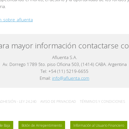
ria.
n_sobre_afluenta
ara mayor información contactarse co
Afluenta S.A.
Av. Dorrego 1789 5to. piso Oficina 503, (1414) CABA. Argentina
Tel: +54 (11) 5219-6655
Email:
info@afluenta.com
DHESIÓN - LEY 24.240
AVISO DE PRIVACIDAD
TÉRMINOS Y CONDICIONES
de Baja
Botón de Arrepentimiento
Información al Usuario Financiero