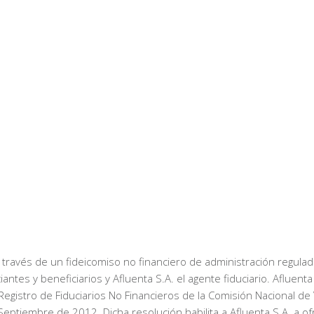
través de un fideicomiso no financiero de administración regulado 
antes y beneficiarios y Afluenta S.A. el agente fiduciario. Afluent
l Registro de Fiduciarios No Financieros de la Comisión Nacional d
eptiembre de 2012. Dicha resolución habilita a Afluenta S.A. a ofr