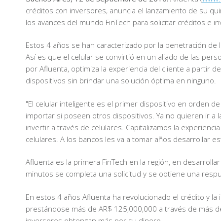
créditos con inversores, anuncia el lanzamiento de su qui
los avances del mundo FinTech para solicitar créditos e in
Estos 4 años se han caracterizado por la penetración de lo
Así es que el celular se convirtió en un aliado de las per
por Afluenta, optimiza la experiencia del cliente a partir
dispositivos sin brindar una solución óptima en ninguno.
"El celular inteligente es el primer dispositivo en orden 
importar si poseen otros dispositivos. Ya no quieren ir a
invertir a través de celulares. Capitalizamos la experien
celulares. A los bancos les va a tomar años desarrollar e
Afluenta es la primera FinTech en la región, en desarroll
minutos se completa una solicitud y se obtiene una respue
En estos 4 años Afluenta ha revolucionado el crédito y l
prestándose más de AR$ 125,000,000 a través de más de 
inversores obtengan más por su dinero.