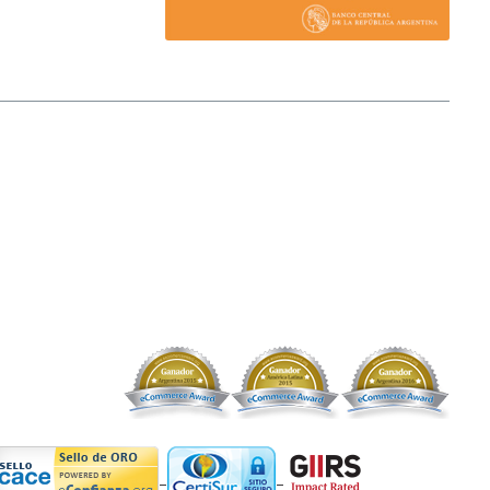
nticipados para el otorgamiento de créditos o para ser inversores. Ante
o que se transformará en definitivo una vez que se ingresen los fondos a
cibida la instrucción. Todos los ingresos de fondos deben realizarse por
icios de Créditos entre Particulares a través de Plataformas. Afluenta no
unir a los inversores y tomadores de crédito en general, no encontrándose
de los créditos, ni garantiza -directa o indirectamente- el cobro de estos.
aprestación una retribución.