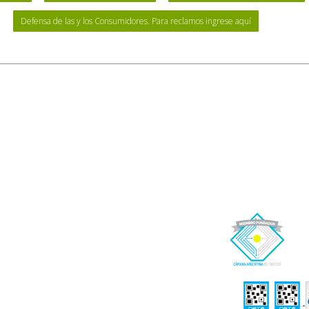
Defensa de las y los Consumidores. Para reclamos ingrese aquí
ico. Tampoco opera a través de comisionistas ni intermediarios, ni requiere pagos a
 implica la integración de la lista de fiduciantes/beneficiarios del fideicomiso, l
fieren al fiduciario y éste los derivará a las cuentas de los prestatarios una vez re
 registrada ante el Banco Central de la República Argentina como Proveedor de Serv
de Seguro de los Depósitos Bancarios. Afluenta se limita a ofrecer servicios para 
 responsabilidad o riesgo alguno por las operaciones entre inversores y tomadores 
ician indirectamente los fiduciantes/beneficiarios y por el cual recibirá como contr
uenta S.A.
nta.com