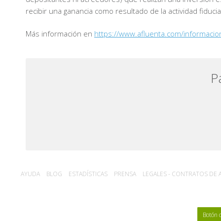
recibir una ganancia como resultado de la actividad fiducia
Más información en
https://www.afluenta.com/informacio
P
AYUDA
BLOG
ESTADÍSTICA‎S
PRENSA
LEGALES - CONTRATOS DE A
Botón 