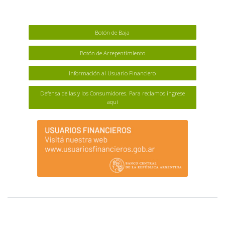
Botón de Baja
Botón de Arrepentimiento
Información al Usuario Financiero
Defensa de las y los Consumidores. Para reclamos ingrese
aquí
MAPA DEL SITIO
Afluenta S.A. (Afluenta) no tiene sucursales ni locales que atiendan al público.