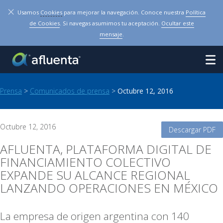
×
Usamos
Cookies
para mejorar la navegación. Conoce nuestra
Política
de Cookies
. Si navegas asumimos tu aceptación.
Ocultar este
mensaje
.
Prensa
>
Comunicados de prensa
>
Octubre 12, 2016
Octubre 12, 2016
Descargar PDF
AFLUENTA, PLATAFORMA DIGITAL DE
FINANCIAMIENTO COLECTIVO
EXPANDE SU ALCANCE REGIONAL
LANZANDO OPERACIONES EN MÉXICO
La empresa de origen argentina con 140