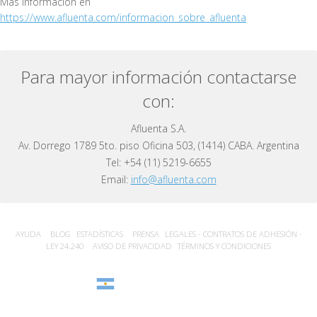
Más información en
https://www.afluenta.com/informacion_sobre_afluenta
Para mayor información contactarse
con:
Afluenta S.A.
Av. Dorrego 1789 5to. piso Oficina 503, (1414) CABA. Argentina
Tel: +54 (11) 5219-6655
Email:
info@afluenta.com
AYUDA
BLOG
ESTADÍSTICA‎S
PRENSA
LEGALES - CONTRATOS DE ADHESIÓN -
LEY 24.240
AVISO DE PRIVACIDAD
TÉRMINOS Y CONDICIONES
Argentina