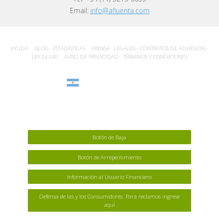
Email:
info@afluenta.com
AYUDA
BLOG
ESTADÍSTICA‎S
PRENSA
LEGALES - CONTRATOS DE ADHESIÓN -
LEY 24.240
AVISO DE PRIVACIDAD
TÉRMINOS Y CONDICIONES
Argentina
Botón de Baja
Botón de Arrepentimiento
Información al Usuario Financiero
Defensa de las y los Consumidores. Para reclamos ingrese
aquí