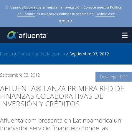
×
Usamos
Cookies
para mejorar la navegación. Conoce nuestra
Política
de Cookies
. Si navegas asumimos tu aceptación.
Ocultar este
mensaje
.
Prensa
>
Comunicados de prensa
>
Septiembre 03, 2012
Septiembre 03, 2012
Descargar PDF
AFLUENTA® LANZA PRIMERA RED DE
FINANZAS COLABORATIVAS DE
INVERSIÓN Y CRÉDITOS
Afluenta.com presenta en Latinoamérica un
innovador servicio financiero donde las