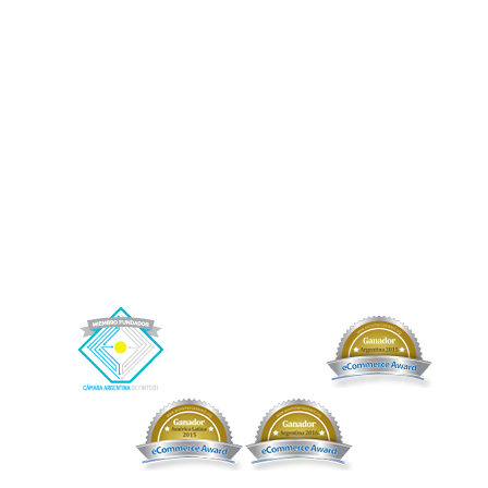
inversores y tomadores de crédito en general, no encontrándose autorizada a
operar como entidad financiera por el BCRA. Afluenta no asume responsabilidad
o riesgo alguno por las operaciones entre inversores y tomadores de los créditos,
ni garantiza -directa o indirectamente- el cobro de estos. Afluenta solamente le
prestará un servicio al fideicomiso, del cual se benefician indirectamente los
fiduciantes/beneficiarios y por el cual recibirá como contraprestación una
retribución.
Afluenta, Crédito Humano y el logo de Afluenta son marcas registradas de Afluenta
S.A.
Buenos Aires, CABA. Argentina.
+54 (11) 2842-2846 (WhatsApp)
– Correo electrónico de contacto:
info@afluenta.com
Información Impositiva: CUIT 30-71178121-4.
Copyright © 2026 Afluenta S.A. Todos los derechos reservados.