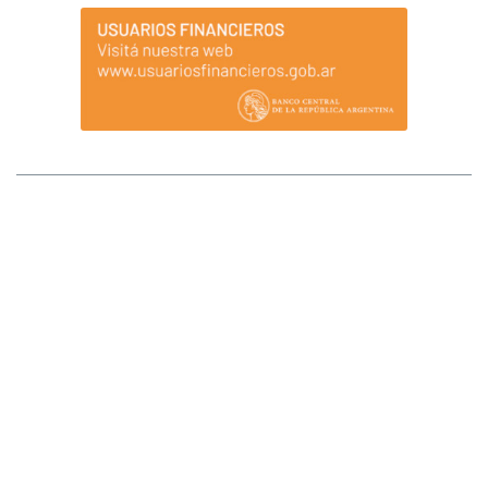
MAPA DEL SITIO
Afluenta S.A. (Afluenta) no tiene sucursales ni locales que atiendan al público.
Tampoco opera a través de comisionistas ni intermediarios, ni requiere pagos
anticipados para el otorgamiento de créditos o para ser inversores. Ante
cualquier duda comunicarse al +54 (11) 2842-2846 (WhatsApp). La registración
implica la integración de la lista de fiduciantes/beneficiarios del fideicomiso, lo
que se transformará en definitivo una vez que se ingresen los fondos a invertir en
el fideicomiso. Los fondos que se van a fiduciar/invertir se transfieren al fiduciario
y éste los derivará a las cuentas de los prestatarios una vez recibida la
instrucción. Todos los ingresos de fondos deben realizarse por transferencia
bancaria desde una cuenta propia. Afluenta S.A. se encuentra registrada ante el
Banco Central de la República Argentina como Proveedor de Servicios de
Créditos entre Particulares a través de Plataformas. Afluenta no cuenta con la
garantía de la Ley 24.485 (y normas reglamentarias) Sistema de Seguro de los
Depósitos Bancarios. Afluenta se limita a ofrecer servicios para unir a los