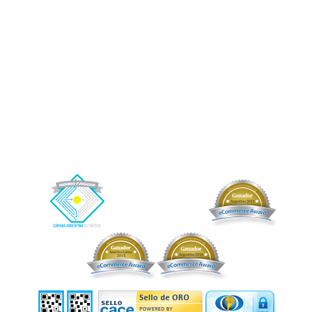
o riesgo alguno por las operaciones entre inversores y tomadores de los créditos,
ni garantiza -directa o indirectamente- el cobro de estos. Afluenta solamente le
prestará un servicio al fideicomiso, del cual se benefician indirectamente los
fiduciantes/beneficiarios y por el cual recibirá como contraprestación una
retribución.
Afluenta, Crédito Humano y el logo de Afluenta son marcas registradas de Afluenta
S.A.
Buenos Aires, CABA. Argentina.
+54 (11) 2842-2846 (WhatsApp)
– Correo electrónico de contacto:
info@afluenta.com
Información Impositiva: CUIT 30-71178121-4.
Copyright © 2026 Afluenta S.A. Todos los derechos reservados.