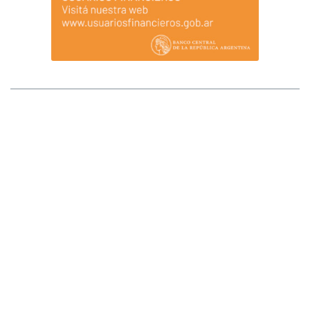
MAPA DEL SITIO
Afluenta S.A. (Afluenta) no tiene sucursales ni locales que atiendan al público.
Tampoco opera a través de comisionistas ni intermediarios, ni requiere pagos
anticipados para el otorgamiento de créditos o para ser inversores. Ante
cualquier duda comunicarse al +54 (11) 2842-2846 (WhatsApp). La registración
implica la integración de la lista de fiduciantes/beneficiarios del fideicomiso, lo
que se transformará en definitivo una vez que se ingresen los fondos a invertir en
el fideicomiso. Los fondos que se van a fiduciar/invertir se transfieren al fiduciario
y éste los derivará a las cuentas de los prestatarios una vez recibida la
instrucción. Todos los ingresos de fondos deben realizarse por transferencia
bancaria desde una cuenta propia. Afluenta S.A. se encuentra registrada ante el
Banco Central de la República Argentina como Proveedor de Servicios de
Créditos entre Particulares a través de Plataformas. Afluenta no cuenta con la
garantía de la Ley 24.485 (y normas reglamentarias) Sistema de Seguro de los
Depósitos Bancarios. Afluenta se limita a ofrecer servicios para unir a los
inversores y tomadores de crédito en general, no encontrándose autorizada a
operar como entidad financiera por el BCRA. Afluenta no asume responsabilidad