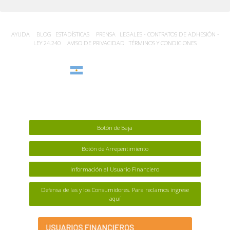
AYUDA
BLOG
ESTADÍSTICA‎S
PRENSA
LEGALES - CONTRATOS DE ADHESIÓN -
LEY 24.240
AVISO DE PRIVACIDAD
TÉRMINOS Y CONDICIONES
Argentina
Botón de Baja
Botón de Arrepentimiento
Información al Usuario Financiero
Defensa de las y los Consumidores. Para reclamos ingrese
aquí