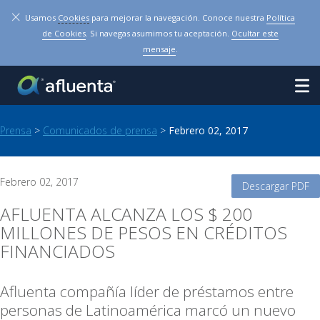
×
Usamos
Cookies
para mejorar la navegación. Conoce nuestra
Política
de Cookies
. Si navegas asumimos tu aceptación.
Ocultar este
mensaje
.
Prensa
>
Comunicados de prensa
>
Febrero 02, 2017
Febrero 02, 2017
Descargar PDF
AFLUENTA ALCANZA LOS $ 200
MILLONES DE PESOS EN CRÉDITOS
FINANCIADOS
Afluenta compañía líder de préstamos entre
personas de Latinoamérica marcó un nuevo