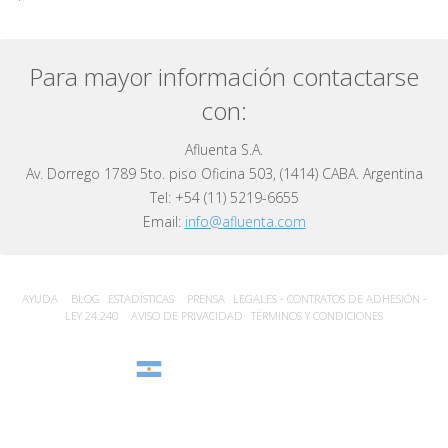
Para mayor información contactarse
con:
Afluenta S.A.
Av. Dorrego 1789 5to. piso Oficina 503, (1414) CABA. Argentina
Tel: +54 (11) 5219-6655
Email:
info@afluenta.com
AYUDA
BLOG
ESTADÍSTICA‎S
PRENSA
LEGALES - CONTRATOS DE ADHESIÓN -
LEY 24.240
AVISO DE PRIVACIDAD
TÉRMINOS Y CONDICIONES
Argentina