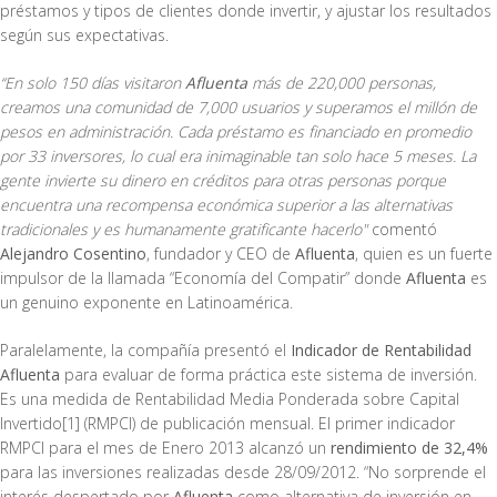
préstamos y tipos de clientes donde invertir, y ajustar los resultados
según sus expectativas.
“En solo 150 días visitaron
Afluenta
más de 220,000 personas,
creamos una comunidad de 7,000 usuarios y superamos el millón de
pesos en administración. Cada préstamo es financiado en promedio
por 33 inversores, lo cual era inimaginable tan solo hace 5 meses. La
gente invierte su dinero en créditos para otras personas porque
encuentra una recompensa económica superior a las alternativas
tradicionales y es humanamente gratificante hacerlo"
comentó
Alejandro Cosentino
, fundador y CEO de
Afluenta
, quien es un fuerte
impulsor de la llamada “Economía del Compatir” donde
Afluenta
es
un genuino exponente en Latinoamérica.
Paralelamente, la compañía presentó el
Indicador de Rentabilidad
Afluenta
para evaluar de forma práctica este sistema de inversión.
Es una medida de Rentabilidad Media Ponderada sobre Capital
Invertido[1] (RMPCI) de publicación mensual. El primer indicador
RMPCI para el mes de Enero 2013 alcanzó un
rendimiento de 32,4%
para las inversiones realizadas desde 28/09/2012. “No sorprende el
interés despertado por
Afluenta
como alternativa de inversión en