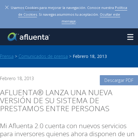
×
Usamos
Cookies
para mejorar la navegación. Conoce nuestra
Política
de Cookies
. Si navegas asumimos tu aceptación.
Ocultar este
mensaje
.
Prensa
>
Comunicados de prensa
>
Febrero 18, 2013
Febrero 18, 2013
Descargar PDF
AFLUENTA® LANZA UNA NUEVA
VERSIÓN DE SU SISTEMA DE
PRESTAMOS ENTRE PERSONAS
Mi Afluenta 2.0 cuenta con nuevos servicios
para inversores quienes ahora disponen de un