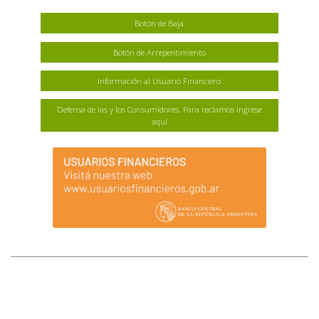
Botón de Baja
Botón de Arrepentimiento
Información al Usuario Financiero
Defensa de las y los Consumidores. Para reclamos ingrese
aquí
MAPA DEL SITIO
Afluenta S.A. (Afluenta) no tiene sucursales ni locales que atiendan al público.
Tampoco opera a través de comisionistas ni intermediarios, ni requiere pagos
anticipados para el otorgamiento de créditos o para ser inversores. Ante