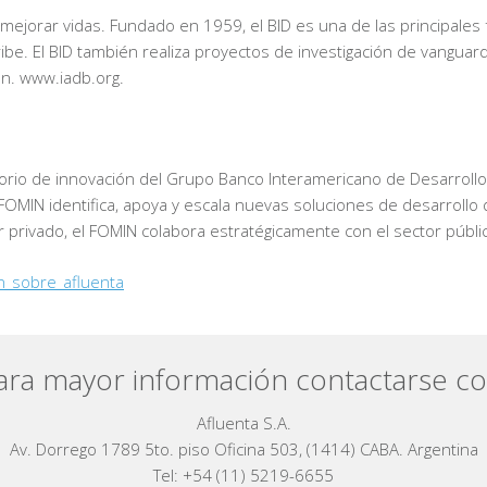
ejorar vidas. Fundado en 1959, el BID es una de las principales f
ribe. El BID también realiza proyectos de investigación de vanguardi
ón. www.iadb.org.
torio de innovación del Grupo Banco Interamericano de Desarrollo p
l FOMIN identifica, apoya y escala nuevas soluciones de desarroll
or privado, el FOMIN colabora estratégicamente con el sector púb
n_sobre_afluenta
ara mayor información contactarse co
Afluenta S.A.
Av. Dorrego 1789 5to. piso Oficina 503, (1414) CABA. Argentina
Tel: +54 (11) 5219-6655