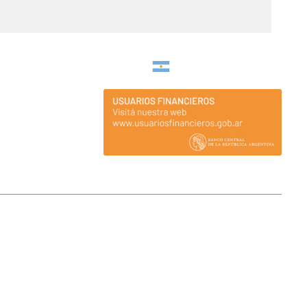
Argentina
nticipados para el otorgamiento de créditos o para ser inversores. Ante
o que se transformará en definitivo una vez que se ingresen los fondos a
cibida la instrucción. Todos los ingresos de fondos deben realizarse por
icios de Créditos entre Particulares a través de Plataformas. Afluenta no
unir a los inversores y tomadores de crédito en general, no encontrándose
de los créditos, ni garantiza -directa o indirectamente- el cobro de estos.