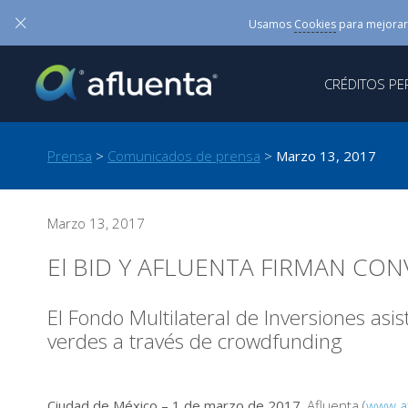
×
Usamos
Cookies
para mejorar
CRÉDITOS P
Prensa
>
Comunicados de prensa
>
Marzo 13, 2017
Marzo 13, 2017
El BID Y AFLUENTA FIRMAN CO
El Fondo Multilateral de Inversiones asi
verdes a través de crowdfunding
Ciudad de México – 1 de marzo de 2017.
Afluenta (
www.a