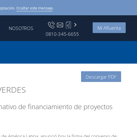
eptación.
Ocultar este mensaje
.
Mi Afluenta
NOSOTROS
0810-345-6655
Descargar PDF
VERDES
rnativo de financiamiento de proyectos
o de América Latina, anunció hoy la firma del convenio de