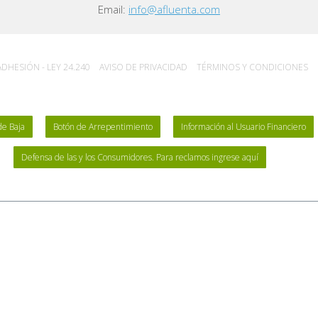
Email:
info@afluenta.com
DHESIÓN - LEY 24.240
AVISO DE PRIVACIDAD
TÉRMINOS Y CONDICIONES
de Baja
Botón de Arrepentimiento
Información al Usuario Financiero
Defensa de las y los Consumidores. Para reclamos ingrese aquí
ico. Tampoco opera a través de comisionistas ni intermediarios, ni requiere pagos a
 implica la integración de la lista de fiduciantes/beneficiarios del fideicomiso, l
fieren al fiduciario y éste los derivará a las cuentas de los prestatarios una vez re
 registrada ante el Banco Central de la República Argentina como Proveedor de Serv
de Seguro de los Depósitos Bancarios. Afluenta se limita a ofrecer servicios para 
 responsabilidad o riesgo alguno por las operaciones entre inversores y tomadores 