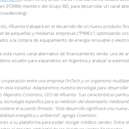
es (FOMIN) miembro del Grupo BID, para desarrollar un canal alter
crowdlending).
to, Afluenta trabajará en el desarrollo de un nuevo producto fin
dad de pequeñas y medianas empresas (“PYMEs”) optimizando cost
nados a la compra de equipamiento de energía renovable o electr
e este nuevo canal alternativo de financiamiento verde: una de a
imo escalón para expandirlos en Argentina y analizar la extensión
 de cooperación entre una empresa FinTech y un organismo multilate
 esta iniciativa. Adaptaremos nuestra tecnología para desarrollar 
ó Alejandro Cosentino, CEO de Afluenta.
"Las características partic
ia, tecnología específica para la medición del desempeño medioambi
ostiene el acuerdo firmado. "Este desarrollo significará una nuev
ilidad energética y ambiental", agrega Cosentino.
ciones a su plataforma para poder otorgar créditos verdes. Entre e