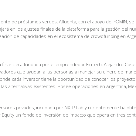
ento de préstamos verdes, Afluenta, con el apoyo del FOMIN, se 
jará en los ajustes finales de la plataforma para la gestión del nu
creación de capacidades en el ecosistema de crowdfunding en Arge
 financiera fundada por el emprendedor FinTech, Alejandro Cosen
novadores que ayudan a las personas a manejar su dinero de man
, donde cada inversor tiene la oportunidad de conocer los proyect
as alternativas existentes. Posee operaciones en Argentina, Mé
rsores privados, incubada por NXTP Lab y recientemente ha obten
var Equity un fondo de inversión de impacto que opera en tres con