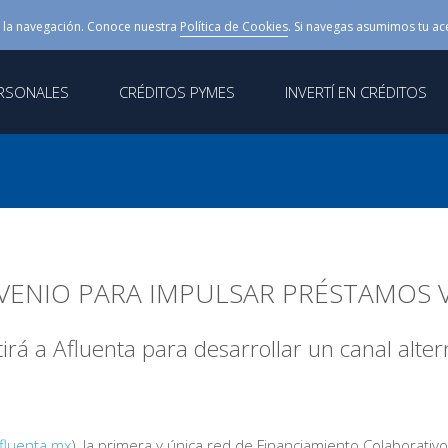
 la navegación. Conoce nuestra
Política de Cookies
. Si navegas asumimos tu ac
ERSONALES
CRÉDITOS PYMES
INVERTÍ EN CRÉDITOS
NVENIO PARA IMPULSAR PRÉSTAMOS 
stirá a Afluenta para desarrollar un canal alte
fluenta.mx
), la primera y única red de Financiamiento Colaborativ