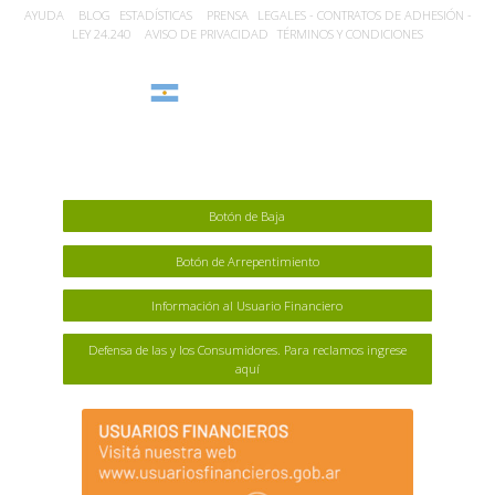
AYUDA
BLOG
ESTADÍSTICA‎S
PRENSA
LEGALES - CONTRATOS DE ADHESIÓN -
LEY 24.240
AVISO DE PRIVACIDAD
TÉRMINOS Y CONDICIONES
Argentina
Botón de Baja
Botón de Arrepentimiento
Información al Usuario Financiero
Defensa de las y los Consumidores. Para reclamos ingrese
aquí