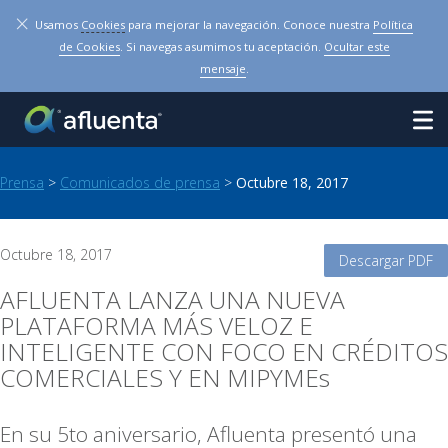
×
Usamos
Cookies
para mejorar la navegación. Conoce nuestra
Política
de Cookies
. Si navegas asumimos tu aceptación.
Ocultar este
mensaje
.
Prensa
>
Comunicados de prensa
>
Octubre 18, 2017
Octubre 18, 2017
Descargar PDF
AFLUENTA LANZA UNA NUEVA
PLATAFORMA MÁS VELOZ E
INTELIGENTE CON FOCO EN CRÉDITOS
COMERCIALES Y EN MIPYMEs
En su 5to aniversario, Afluenta presentó una