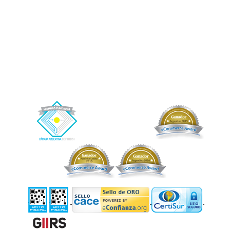
fiduciantes/beneficiarios y por el cual recibirá como contraprestación una
retribución.
Afluenta, Crédito Humano y el logo de Afluenta son marcas registradas de Afluenta
S.A.
Buenos Aires, CABA. Argentina.
+54 (11) 2842-2846 (WhatsApp)
– Correo electrónico de contacto:
info@afluenta.com
Información Impositiva: CUIT 30-71178121-4.
Copyright © 2026 Afluenta S.A. Todos los derechos reservados.