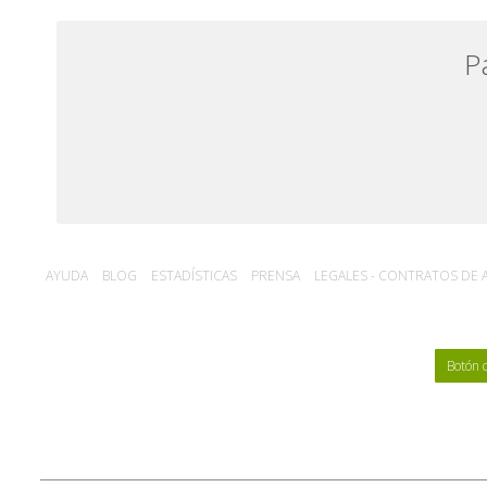
P
AYUDA
BLOG
ESTADÍSTICA‎S
PRENSA
LEGALES - CONTRATOS DE A
Botón 
MAPA DEL SITIO