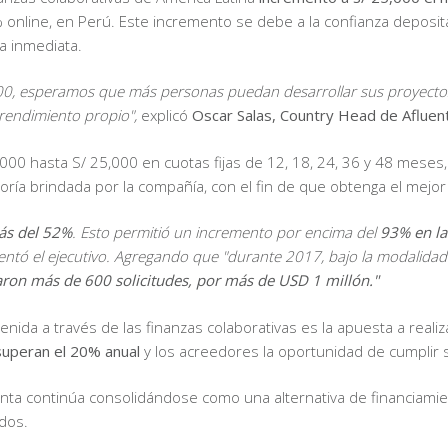
 online, en Perú. Este incremento se debe a la confianza deposi
ta inmediata.
000, esperamos que más personas puedan desarrollar sus proyectos 
prendimiento propio",
explicó
Oscar Salas, Country Head de Afluen
00 hasta S/ 25,000 en cuotas fijas de 12, 18, 24, 36 y 48 meses, 
ría brindada por la compañía, con el fin de que obtenga el mejor 
s del 52%
. Esto permitió un incremento por encima del
93% en la
entó el ejecutivo. Agregando que "durante 2017, bajo la modalidad 
iaron más de 600 solicitudes, por más de USD 1 millón."
enida a través de las finanzas colaborativas es la apuesta a realiz
superan el 20% anual
y los acreedores la oportunidad de cumplir s
ta continúa consolidándose como una alternativa de financiamient
ndos.