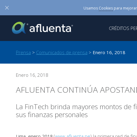
×
Usamos
Cookies
para mejorar
CRÉDITOS P
Prensa
>
Comunicados de prensa
>
Enero 16, 2018
Enero 16, 2018
AFLUENTA CONTINÚA APOSTAND
La FinTech brinda mayores montos de f
sus finanzas personales
Lima, enero 2018.
(
www.afluenta.pe
) la primera red de fi