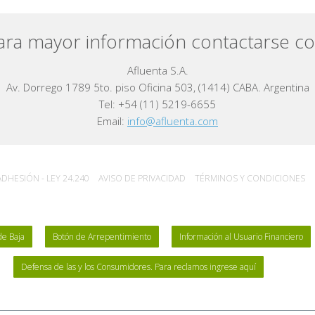
ara mayor información contactarse co
Afluenta S.A.
Av. Dorrego 1789 5to. piso Oficina 503, (1414) CABA. Argentina
Tel: +54 (11) 5219-6655
Email:
info@afluenta.com
DHESIÓN - LEY 24.240
AVISO DE PRIVACIDAD
TÉRMINOS Y CONDICIONES
de Baja
Botón de Arrepentimiento
Información al Usuario Financiero
Defensa de las y los Consumidores. Para reclamos ingrese aquí