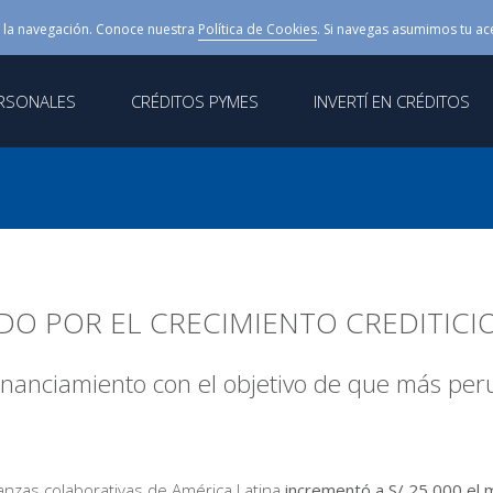
 la navegación. Conoce nuestra
Política de Cookies
. Si navegas asumimos tu ac
ERSONALES
CRÉDITOS PYMES
INVERTÍ EN CRÉDITOS
O POR EL CRECIMIENTO CREDITICIO
inanciamiento con el objetivo de que más pe
nanzas colaborativas de América Latina
incrementó a S/ 25,000 el