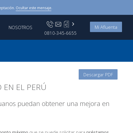
eptación.
Ocultar este mensaje
.
Mi Afluenta
NOSOTROS
0810-345-6655
Descargar PDF
 EN EL PERÚ
ruanos puedan obtener una mejora en
 monto máximo
que se puede solicitar para
préstamos