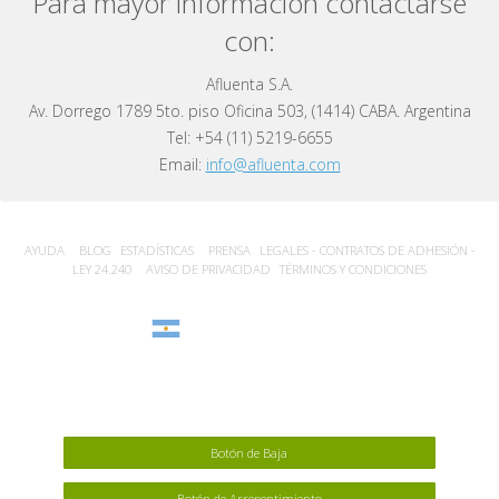
Para mayor información contactarse
con:
Afluenta S.A.
Av. Dorrego 1789 5to. piso Oficina 503, (1414) CABA. Argentina
Tel: +54 (11) 5219-6655
Email:
info@afluenta.com
AYUDA
BLOG
ESTADÍSTICA‎S
PRENSA
LEGALES - CONTRATOS DE ADHESIÓN -
LEY 24.240
AVISO DE PRIVACIDAD
TÉRMINOS Y CONDICIONES
Argentina
Botón de Baja
Botón de Arrepentimiento