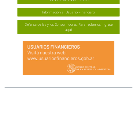
Información al Usuario Financiero
Defensa de las y los Consumidores. Para reclamos ingrese
aquí
MAPA DEL SITIO
Afluenta S.A. (Afluenta) no tiene sucursales ni locales que atiendan al público.
Tampoco opera a través de comisionistas ni intermediarios, ni requiere pagos
anticipados para el otorgamiento de créditos o para ser inversores. Ante
cualquier duda comunicarse al +54 (11) 2842-2846 (WhatsApp). La registración
implica la integración de la lista de fiduciantes/beneficiarios del fideicomiso, lo
que se transformará en definitivo una vez que se ingresen los fondos a invertir en
el fideicomiso. Los fondos que se van a fiduciar/invertir se transfieren al fiduciario