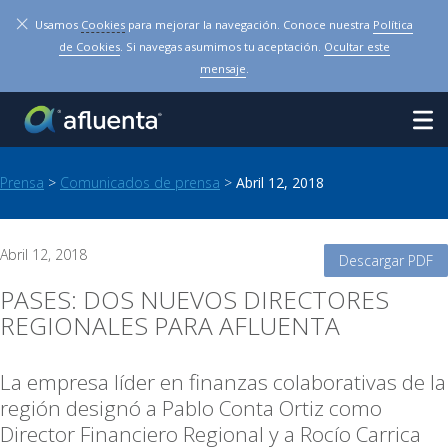
×
Usamos
Cookies
para mejorar la navegación. Conoce nuestra
Política
de Cookies
. Si navegas asumimos tu aceptación.
Ocultar este
mensaje
.
Prensa
>
Comunicados de prensa
>
Abril 12, 2018
Abril 12, 2018
Descargar PDF
PASES: DOS NUEVOS DIRECTORES
REGIONALES PARA AFLUENTA
La empresa líder en finanzas colaborativas de la
región designó a Pablo Conta Ortiz como
Director Financiero Regional y a Rocío Carrica