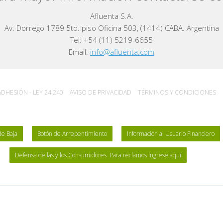
Afluenta S.A.
Av. Dorrego 1789 5to. piso Oficina 503, (1414) CABA. Argentina
Tel: +54 (11) 5219-6655
Email:
info@afluenta.com
DHESIÓN - LEY 24.240
AVISO DE PRIVACIDAD
TÉRMINOS Y CONDICIONES
de Baja
Botón de Arrepentimiento
Información al Usuario Financiero
Defensa de las y los Consumidores. Para reclamos ingrese aquí
ico. Tampoco opera a través de comisionistas ni intermediarios, ni requiere pagos a
 implica la integración de la lista de fiduciantes/beneficiarios del fideicomiso, l