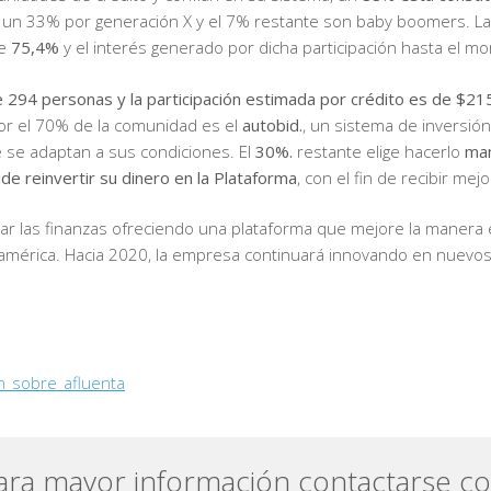
, un 33% por generación X y el 7% restante son baby boomers. L
de
75,4%
y el interés generado por dicha participación hasta el m
 294 personas y la participación estimada por crédito es de $215
por el 70% de la comunidad es el
autobid.
, un sistema de inversió
e se adaptan a sus condiciones. El
30%.
restante elige hacerlo
man
de reinvertir su dinero en la Plataforma
, con el fin de recibir mej
ar las finanzas ofreciendo una plataforma que mejore la manera en
oamérica. Hacia 2020, la empresa continuará innovando en nuevos 
n_sobre_afluenta
ara mayor información contactarse co