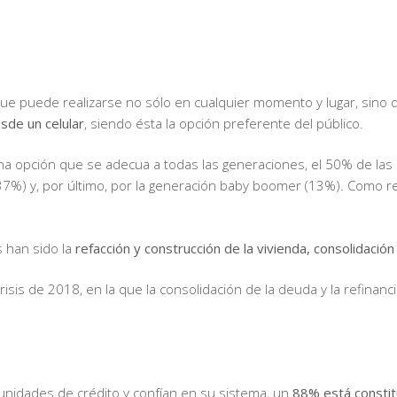
ya que puede realizarse no sólo en cualquier momento y lugar, si
sde un celular
, siendo ésta la opción preferente del público.
opción que se adecua a todas las generaciones, el 50% de las 
(37%) y, por último, por la generación baby boomer (13%). Como r
s han sido la
refacción y construcción de la vivienda, consolidació
isis de 2018, en la que la consolidación de la deuda y la refinanc
unidades de crédito y confían en su sistema, un
88% está consti