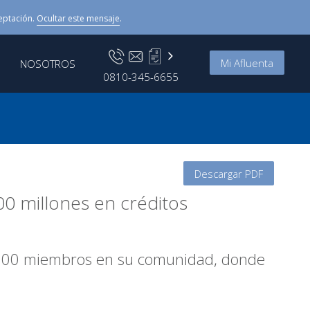
eptación.
Ocultar este mensaje
.
Mi Afluenta
NOSOTROS
0810-345-6655
Descargar PDF
000 millones en créditos
0.000 miembros en su comunidad, donde