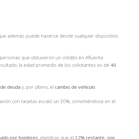
no que además puede hacerse desde cualquier dispositivo.
personas que obtuvieron un crédito en Afluenta
esultado, la edad promedio de los solicitantes es de
40
n de deuda
y, por último, el
cambio de vehículo
.
iación con tarjetas escaló un 30%, convirtiéndose en el
tuido por hombres,
mientras que el
12% restante, son