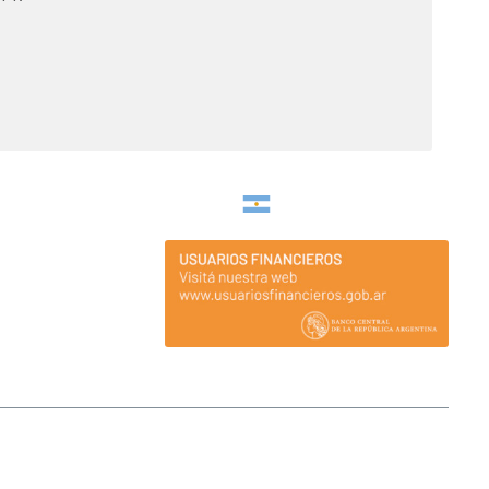
Argentina
nticipados para el otorgamiento de créditos o para ser inversores. Ante
o que se transformará en definitivo una vez que se ingresen los fondos a