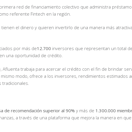
 primera red de financiamiento colectivo que administra préstamo
omo referente Fintech en la región.
ienen el dinero y quieren invertirlo de una manera más atractiv
nciados por más de
12.700
inversores que representan un total d
n una oportunidad de crédito.
Afluenta trabaja para acercar el crédito con el fin de brindar ser
l mismo modo, ofrece a los inversores, rendimientos estimados 
 tradicionales.
sa de recomendación superior al 90%
y más de
1.300.000 miembr
 finanzas, a través de una plataforma que mejora la manera en qu