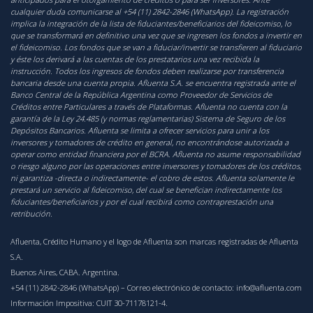
cualquier duda comunicarse al +54 (11) 2842-2846 (WhatsApp). La registración
implica la integración de la lista de fiduciantes/beneficiarios del fideicomiso, lo
que se transformará en definitivo una vez que se ingresen los fondos a invertir en
el fideicomiso. Los fondos que se van a fiduciar/invertir se transfieren al fiduciario
y éste los derivará a las cuentas de los prestatarios una vez recibida la
instrucción. Todos los ingresos de fondos deben realizarse por transferencia
bancaria desde una cuenta propia. Afluenta S.A. se encuentra registrada ante el
Banco Central de la República Argentina como Proveedor de Servicios de
Créditos entre Particulares a través de Plataformas. Afluenta no cuenta con la
garantía de la Ley 24.485 (y normas reglamentarias) Sistema de Seguro de los
Depósitos Bancarios. Afluenta se limita a ofrecer servicios para unir a los
inversores y tomadores de crédito en general, no encontrándose autorizada a
operar como entidad financiera por el BCRA. Afluenta no asume responsabilidad
o riesgo alguno por las operaciones entre inversores y tomadores de los créditos,
ni garantiza -directa o indirectamente- el cobro de estos. Afluenta solamente le
prestará un servicio al fideicomiso, del cual se benefician indirectamente los
fiduciantes/beneficiarios y por el cual recibirá como contraprestación una
retribución.
Afluenta, Crédito Humano y el logo de Afluenta son marcas registradas de Afluenta
S.A.
Buenos Aires, CABA. Argentina.
+54 (11) 2842-2846 (WhatsApp)
– Correo electrónico de contacto:
info@afluenta.com
Información Impositiva: CUIT 30-71178121-4.