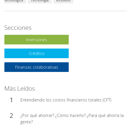
tecnológica
Tecnología
Inclusión
Secciones
Inversiones
Créditos
Finanzas colaborativas
Más Leídos
Entendiendo los costos financieros totales (CFT)
¿Por qué ahorrar? ¿Cómo hacerlo? ¿Para qué ahorra la
gente?