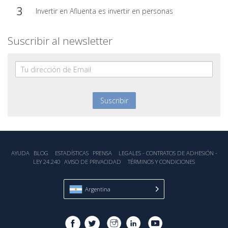
Invertir en Afluenta es invertir en personas
Suscribir al newsletter
AYUDA
BLOG
ESTADÍSTICA‎S
PRENSA
LEGALES - CONTRATOS DE ADHESIÓN -
LEY 24.240
AVISO DE PRIVACIDAD
TÉRMINOS Y CONDICIONES
Argentina