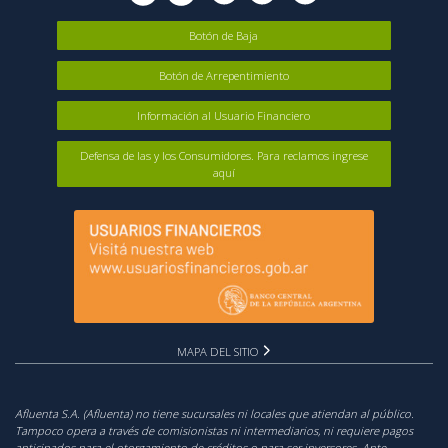
Botón de Baja
Botón de Arrepentimiento
Información al Usuario Financiero
Defensa de las y los Consumidores. Para reclamos ingrese
aquí
MAPA DEL SITIO
Afluenta S.A. (Afluenta) no tiene sucursales ni locales que atiendan al público.
Tampoco opera a través de comisionistas ni intermediarios, ni requiere pagos
anticipados para el otorgamiento de créditos o para ser inversores. Ante