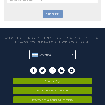
AYUDA
BLOG
ESTADÍSTICA‎S
PRENSA
LEGALES - CONTRATOS DE ADHESIÓN -
LEY 24.240
AVISO DE PRIVACIDAD
TÉRMINOS Y CONDICIONES
Argentina
Botón de Baja
Botón de Arrepentimiento
Información al Usuario Financiero