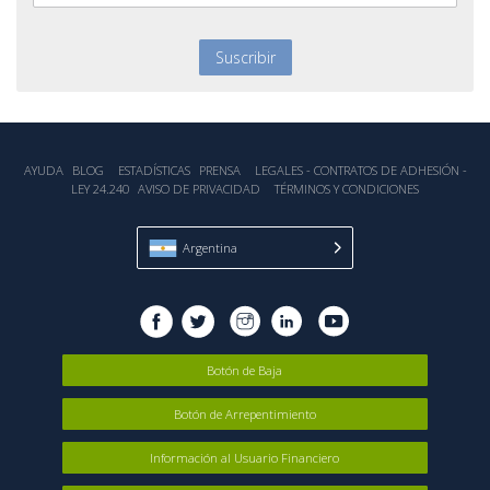
AYUDA
BLOG
ESTADÍSTICA‎S
PRENSA
LEGALES - CONTRATOS DE ADHESIÓN -
LEY 24.240
AVISO DE PRIVACIDAD
TÉRMINOS Y CONDICIONES
Argentina
Botón de Baja
Botón de Arrepentimiento
Información al Usuario Financiero