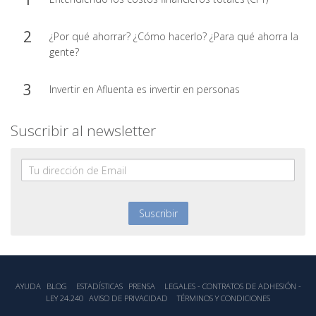
¿Por qué ahorrar? ¿Cómo hacerlo? ¿Para qué ahorra la
gente?
Invertir en Afluenta es invertir en personas
Suscribir al newsletter
AYUDA
BLOG
ESTADÍSTICA‎S
PRENSA
LEGALES - CONTRATOS DE ADHESIÓN -
LEY 24.240
AVISO DE PRIVACIDAD
TÉRMINOS Y CONDICIONES