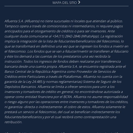
MAPA DEL SITIO
Afluenta S.A. (Afluenta) no tiene sucursales ni locales que atiendan al público.
Tampoco opera a través de comisionistas ni intermediarios, ni requiere pagos
anticipados para el otorgamiento de créditos o para ser inversores. Ante
cualquier duda comunicarse al +54 (11) 2842-2846 (WhatsApp). La registración
implica la integración de la lista de fiduciantes/beneficiarios del fideicomiso, lo
que se transformará en definitivo una vez que se ingresen los fondos a invertir en
el fideicomiso. Los fondos que se van a fiduciar/invertir se transfieren al fiduciario
y éste los derivará a las cuentas de los prestatarios una vez recibida la
instrucción. Todos los ingresos de fondos deben realizarse por transferencia
bancaria desde una cuenta propia. Afluenta S.A. se encuentra registrada ante el
Banco Central de la República Argentina como Proveedor de Servicios de
Créditos entre Particulares a través de Plataformas. Afluenta no cuenta con la
garantía de la Ley 24.485 (y normas reglamentarias) Sistema de Seguro de los
Depósitos Bancarios. Afluenta se limita a ofrecer servicios para unir a los
inversores y tomadores de crédito en general, no encontrándose autorizada a
operar como entidad financiera por el BCRA. Afluenta no asume responsabilidad
o riesgo alguno por las operaciones entre inversores y tomadores de los créditos,
ni garantiza -directa o indirectamente- el cobro de estos. Afluenta solamente le
prestará un servicio al fideicomiso, del cual se benefician indirectamente los
fiduciantes/beneficiarios y por el cual recibirá como contraprestación una
retribución.