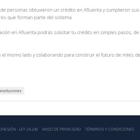
 de personas obtuvieron un crédito en Afluenta y cumplieron sus
res que forman parte del sistema.
iación en Afluenta podrás solicitar tu crédito en simples pasos, 
el mismo lado y colaborando para construir el futuro de miles d
esoluciones
HESIÓN - LEY 24.240
AVISO DE PRIVACIDAD
TÉRMINOS Y CONDICIONES