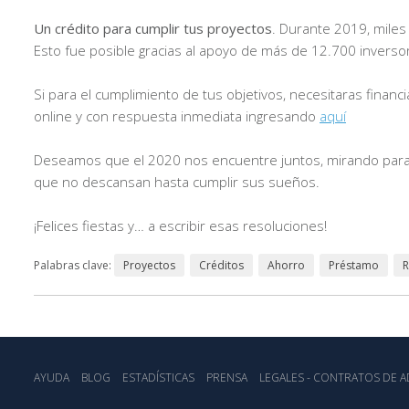
Un crédito para cumplir tus proyectos
. Durante 2019, miles
Esto fue posible gracias al apoyo de más de 12.700 inverso
Si para el cumplimiento de tus objetivos, necesitaras financ
online y con respuesta inmediata ingresando
aquí
Deseamos que el 2020 nos encuentre juntos, mirando para 
que no descansan hasta cumplir sus sueños.
¡Felices fiestas y… a escribir esas resoluciones!
Palabras clave:
Proyectos
Créditos
Ahorro
Préstamo
R
AYUDA
BLOG
ESTADÍSTICA‎S
PRENSA
LEGALES - CONTRATOS DE AD