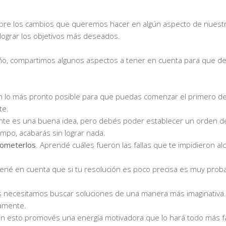
bre los cambios que queremos hacer en algún aspecto de nuestr
 lograr los objetivos más deseados.
o, compartimos algunos aspectos a tener en cuenta para que des
lan lo más pronto posible para que puedas comenzar el primero d
te.
lante es una buena idea, pero debés poder establecer un orden d
iempo, acabarás sin lograr nada.
cometerlos
. Aprendé cuáles fueron las fallas que te impidieron al
Tené en cuenta que si tu resolución es poco precisa es muy prob
es necesitamos buscar soluciones de una manera más imaginativa.
tamente.
Con esto promovés una energía motivadora que lo hará todo más fá