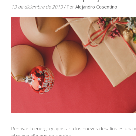
13 de diciembre de 2019
/ Por
Alejandro Cosentino
Renovar la energía y apostar a los nuevos desafíos es una 
el nuevo año que se avecina.