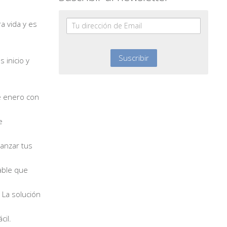
a vida y es
 inicio y
e enero con
e
canzar tus
able que
 La solución
cil.