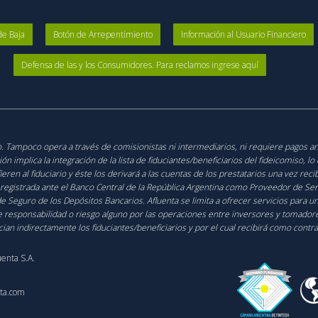
de Baja
Botón de Arrepentimiento
Información al Usuario Financiero
Defensa de las y los Consumidores. Para reclamos ingrese aquí
ico. Tampoco opera a través de comisionistas ni intermediarios, ni requiere pagos a
 implica la integración de la lista de fiduciantes/beneficiarios del fideicomiso, l
fieren al fiduciario y éste los derivará a las cuentas de los prestatarios una vez re
 registrada ante el Banco Central de la República Argentina como Proveedor de Serv
de Seguro de los Depósitos Bancarios. Afluenta se limita a ofrecer servicios para 
 responsabilidad o riesgo alguno por las operaciones entre inversores y tomadores 
ician indirectamente los fiduciantes/beneficiarios y por el cual recibirá como contr
uenta S.A.
nta.com