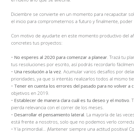
Diciembre se convierte en un momento para recapacitar so
el inicio para comprometernos a futuro y finalmente, poder
Con motivo de ayudarte en este momento productivo del añ
concretes tus proyectos:
•
No esperes al 2020 para comenzar a planear
. Trazá tu p
tus resoluciones por escrito, así podrás recordarlo fácilmen
•
Una resolución a la vez
. Acumular varios desafíos por de
prioridades, ya que si intentás realizarlos todos al mismo t
•
Tener en cuenta los errores del pasado para no volver a 
objetivos en 2019.
•
Establecer de manera clara cuál es tu deseo y el motivo
. 
pierda relevancia con el correr de los meses.
•
Desarrollar el pensamiento lateral
. La mayoría de las vec
está frente a nosotros, solo que no podemos verlo correc
• Y la primordial… ¡Mantener siempre una actitud positiva! 