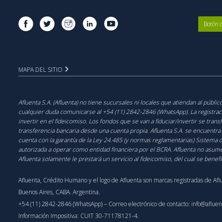
Botón 
MAPA DEL SITIO
Afluenta S.A. (Afluenta) no tiene sucursales ni locales que atiendan al públ
cualquier duda comunicarse al +54 (11) 2842-2846 (WhatsApp). La registración
invertir en el fideicomiso. Los fondos que se van a fiduciar/invertir se trans
transferencia bancaria desde una cuenta propia. Afluenta S.A. se encuentra
cuenta con la garantía de la Ley 24.485 (y normas reglamentarias) Sistema 
autorizada a operar como entidad financiera por el BCRA. Afluenta no asume
Afluenta solamente le prestará un servicio al fideicomiso, del cual se benef
Afluenta, Crédito Humano y el logo de Afluenta son marcas registradas de Afl
Buenos Aires, CABA. Argentina.
+54 (11) 2842-2846 (WhatsApp)
– Correo electrónico de contacto:
info@aflue
Información Impositiva: CUIT 30-71178121-4.