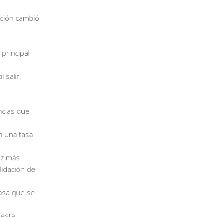
ación cambió
principal
 salir.
ncias que
n una tasa
ez más
lidación de
tasa que se
uesta