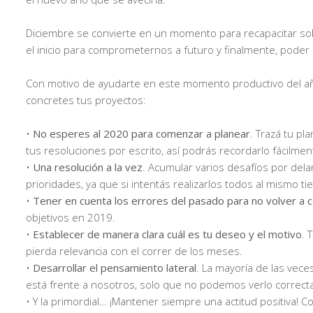
Diciembre se convierte en un momento para recapacitar so
el inicio para comprometernos a futuro y finalmente, poder
Con motivo de ayudarte en este momento productivo del añ
concretes tus proyectos:
•
No esperes al 2020 para comenzar a planear
. Trazá tu p
tus resoluciones por escrito, así podrás recordarlo fácilmen
•
Una resolución a la vez
. Acumular varios desafíos por de
prioridades, ya que si intentás realizarlos todos al mismo t
•
Tener en cuenta los errores del pasado para no volver a 
objetivos en 2019.
•
Establecer de manera clara cuál es tu deseo y el motivo
. 
pierda relevancia con el correr de los meses.
•
Desarrollar el pensamiento lateral
. La mayoría de las vec
está frente a nosotros, solo que no podemos verlo correc
• Y la primordial… ¡Mantener siempre una actitud positiva! 