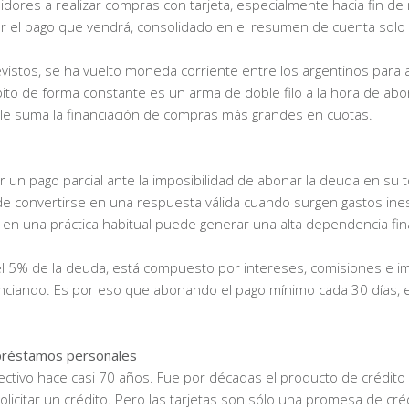
dores a realizar compras con tarjeta, especialmente hacia fin de
rgar el pago que vendrá, consolidado en el resumen de cuenta solo
istos, se ha vuelto moneda corriente entre los argentinos para a
to de forma constante es un arma de doble filo a la hora de abo
le suma la financiación de compras más grandes en cuotas.
r un pago parcial ante la imposibilidad de abonar la deuda en su t
ede convertirse en una respuesta válida cuando surgen gastos in
 en una práctica habitual puede generar una alta dependencia fin
l 5% de la deuda, está compuesto por intereses, comisiones e i
inanciando. Es por eso que abonando el pago mínimo cada 30 días,
 préstamos personales
ectivo hace casi 70 años. Fue por décadas el producto de crédito
licitar un crédito. Pero las tarjetas son sólo una promesa de cré