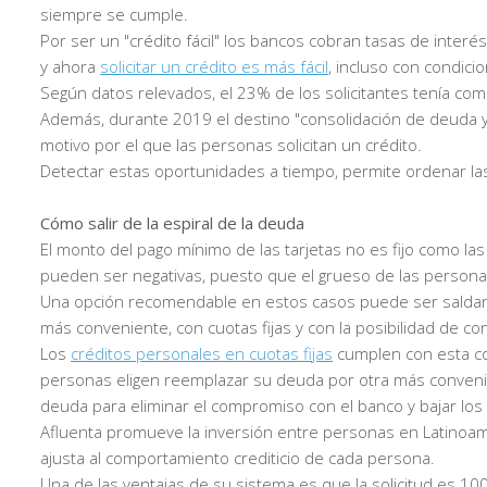
siempre se cumple.
Por ser un "crédito fácil" los bancos cobran tasas de inter
y ahora
solicitar un crédito es más fácil
, incluso con condic
Según datos relevados, el 23% de los solicitantes tenía com
Además, durante 2019 el destino "consolidación de deuda y r
motivo por el que las personas solicitan un crédito.
Detectar estas oportunidades a tiempo, permite ordenar las 
Cómo salir de la espiral de la deuda
El monto del pago mínimo de las tarjetas no es fijo como la
pueden ser negativas, puesto que el grueso de las persona
Una opción recomendable en estos casos puede ser saldar 
más conveniente, con cuotas fijas y con la posibilidad de c
Los
créditos personales en cuotas fijas
cumplen con esta co
personas eligen reemplazar su deuda por otra más convenie
deuda para eliminar el compromiso con el banco y bajar los e
Afluenta promueve la inversión entre personas en Latinoamér
ajusta al comportamiento crediticio de cada persona.
Una de las ventajas de su sistema es que la solicitud es 10