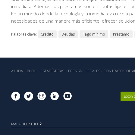
inmediata. Además, los préstamos son en cuotas fijas en pe
En un mundo donde la tecnología y la inmediatez crece a pa
necesidades de una manera más eficiente: ofrecer soluciones
Palabras clave:
Crédito
Deudas
Pago mínimo
Préstamo
AYUDA
BLOG
ESTADÍSTICA‎S
PRENSA
LEGALES - CONTRATOS DE AD
Botón 
MAPA DEL SITIO