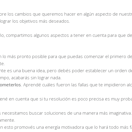
bre los cambios que queremos hacer en algún aspecto de nuestr
 lograr los objetivos más deseados.
o, compartimos algunos aspectos a tener en cuenta para que des
lan lo más pronto posible para que puedas comenzar el primero d
te.
lante es una buena idea, pero debés poder establecer un orden d
iempo, acabarás sin lograr nada.
cometerlos
. Aprendé cuáles fueron las fallas que te impidieron al
Tené en cuenta que si tu resolución es poco precisa es muy prob
es necesitamos buscar soluciones de una manera más imaginativa.
tamente.
Con esto promovés una energía motivadora que lo hará todo más fá