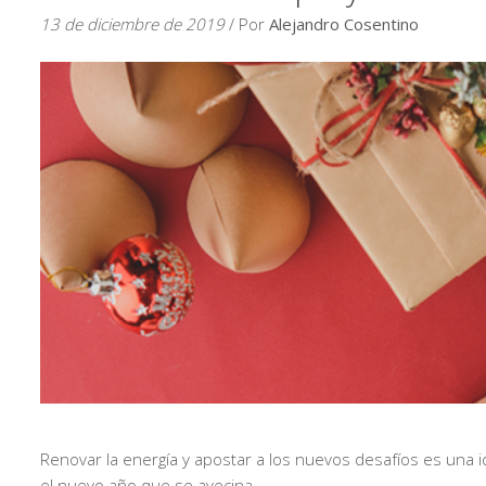
13 de diciembre de 2019
/ Por
Alejandro Cosentino
Renovar la energía y apostar a los nuevos desafíos es una 
el nuevo año que se avecina.