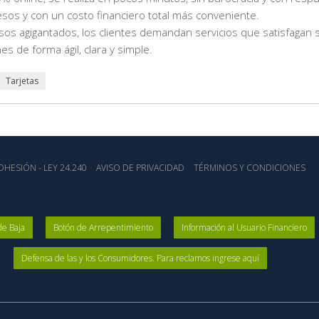
sos y con un costo financiero total más conveniente.
sos agigantados, los clientes demandan servicios que satisfagan 
 de forma ágil, clara y simple.
Tarjetas
HESIÓN - LEY 24.240
AVISO DE PRIVACIDAD
TÉRMINOS Y CONDICIONES
de Baja
Botón de Arrepentimiento
Información al Usuario Financiero
Defensa de las y los Consumidores. Para reclamos ingrese aquí