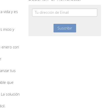
a vida y es
 inicio y
e enero con
e
canzar tus
able que
 La solución
cil.