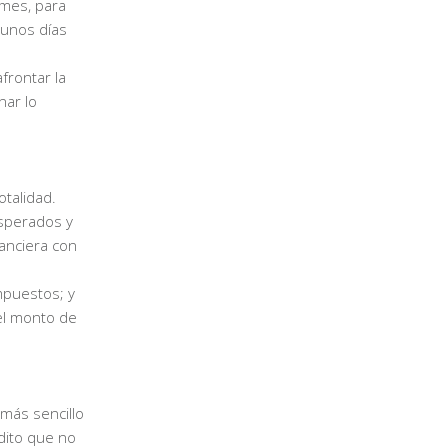
 mes, para
 unos días
frontar la
nar lo
otalidad.
esperados y
anciera con
mpuestos; y
 el monto de
 más sencillo
dito que no