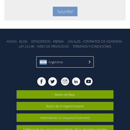
AYUDA
BLOG
ESTADÍSTICA‎S
PRENSA
LEGALES - CONTRATOS DE ADHESIÓN -
LEY 24.240
AVISO DE PRIVACIDAD
TÉRMINOS Y CONDICIONES
Argentina
Botón de Baja
Botón de Arrepentimiento
Información al Usuario Financiero
Defensa de las y los Consumidores. Para reclamos ingrese